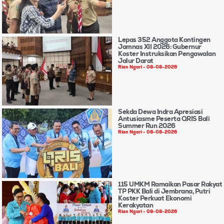
Lepas 352 Anggota Kontingen
Jamnas XII 2026: Gubernur
Koster Instruksikan Pengawalan
Jalur Darat
Rian Ngari
08-08-2026
Sekda Dewa Indra Apresiasi
Antusiasme Peserta QRIS Bali
Summer Run 2026
Rian Ngari
08-08-2026
115 UMKM Ramaikan Pasar Rakyat
TP PKK Bali di Jembrana, Putri
Koster Perkuat Ekonomi
Kerakyatan
Rian Ngari
08-08-2026