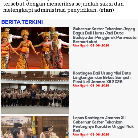
tersebut dengan memeriksa sejumlah saksi dan
melengkapi administrasi penyidikan. (
rian
)
BERITA TERKINI
Gubernur Koster Tekankan Jegeg
Bagus Bali Harus Jadi Duta
Budaya dan Penggerak Pariwisata
Bermartabat
Rian Ngari
08-08-2026
Kontingen Bali Usung Misi Duta
Lingkungan dan Bebas Sampah
Plastik di Jamnas XII 2026
Rian Ngari
08-08-2026
Lepas Kontingen Jamnas XII,
Gubernur Koster Tekankan
Pentingnya Karakter Unggul Nak
Bali
Rian Ngari
08-08-2026