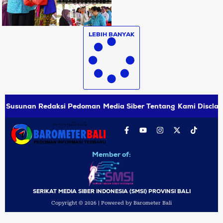
LEBIH BANYAK
Susunan Redaksi
Pedoman Media Siber
Tentang Kami
Disclai
Member of:
SERIKAT MEDIA SIBER INDONESIA (SMSI) PROVINSI BALI
Copyright © 2026 | Powered by Barometer Bali