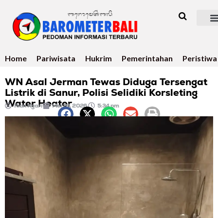
Home
Pariwisata
Hukrim
Pemerintahan
Peristiwa
WN Asal Jerman Tewas Diduga Tersengat
Listrik di Sanur, Polisi Selidiki Korsleting
Water Heater
Rian Ngari
Mei 26, 2026
5:34 pm