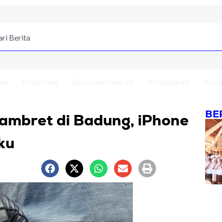
an
Peristiwa
Ekonomi Daerah
Pendidikan
Kese
BE
ambret di Badung, iPhone
ku