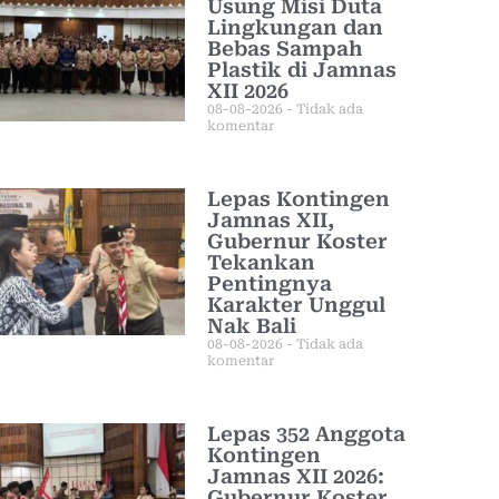
Usung Misi Duta
Lingkungan dan
Bebas Sampah
Plastik di Jamnas
XII 2026
08-08-2026
Tidak ada
komentar
Lepas Kontingen
Jamnas XII,
Gubernur Koster
Tekankan
Pentingnya
Karakter Unggul
Nak Bali
08-08-2026
Tidak ada
komentar
Lepas 352 Anggota
Kontingen
Jamnas XII 2026:
Gubernur Koster