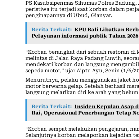
PS Kasubsipenmas Sihumas Polres Badung, 
peristiwa itu terjadi saat korban dalam pe
penginapannya di Ubud, Gianyar.
Berita Terkait:
KPU Bali Libatkan Ber
Pelayanan informasi publik Tahun 2026
“Korban berangkat dari sebuah restoran di 
melintas di Jalan Raya Padang Luwih, seor
mendekati korban dan langsung mengambil 
sepeda motor,” ujar Aiptu Ayu, Senin (1/6/20
Menurutnya, pelaku menggunakan jaket ho
motor berwarna gelap. Setelah berhasil me
langsung melarikan diri ke arah yang belum
Berita Terkait:
Insiden Kepulan Asap d
Rai, Operasional Penerbangan Tetap N
“Korban sempat melakukan pengejaran, namu
Selanjutnya korban melaporkan kejadian te