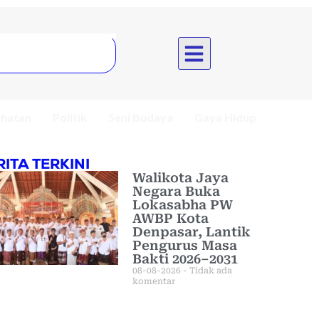
hatan
Politik
Seni Budaya
Gaya Hidup
RITA TERKINI
Walikota Jaya
Negara Buka
Lokasabha PW
AWBP Kota
Denpasar, Lantik
Pengurus Masa
Bakti 2026–2031
08-08-2026
Tidak ada
komentar