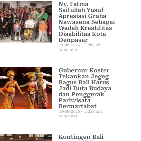
Ny. Fatma
Saifullah Yusuf
Apresiasi Graha
Nawasena Sebagai
Wadah Kreatifitas
Disabilitas Kota
Denpasar
08-08-2026
Tidak ada
komentar
Gubernur Koster
Tekankan Jegeg
Bagus Bali Harus
Jadi Duta Budaya
dan Penggerak
Pariwisata
Bermartabat
08-08-2026
Tidak ada
komentar
Kontingen Bali