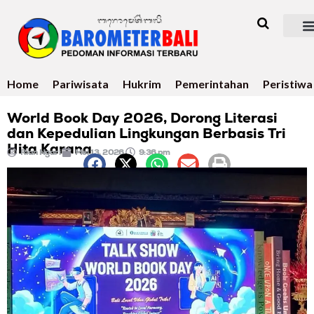
Home
Pariwisata
Hukrim
Pemerintahan
Peristiwa
World Book Day 2026, Dorong Literasi
dan Kepedulian Lingkungan Berbasis Tri
Hita Karana
Rian Ngari
Mei 13, 2026
9:36 pm