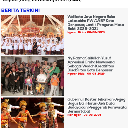
BERITA TERKINI
Walikota Jaya Negara Buka
Lokasabha PW AWBP Kota
Denpasar, Lantik Pengurus Masa
Bakti 2026–2031
Ngurah Dibia
08-08-2026
Ny. Fatma Saifullah Yusuf
Apresiasi Graha Nawasena
Sebagai Wadah Kreatifitas
Disabilitas Kota Denpasar
Ngurah Dibia
08-08-2026
Gubernur Koster Tekankan Jegeg
Bagus Bali Harus Jadi Duta
Budaya dan Penggerak Pariwisata
Bermartabat
Rian Ngari
08-08-2026