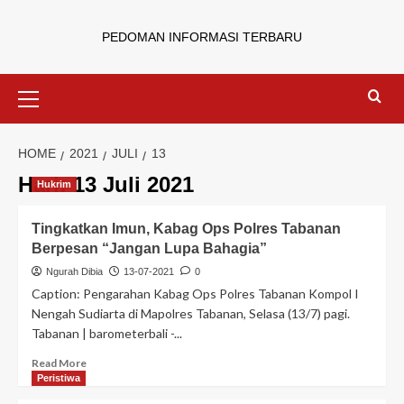
PEDOMAN INFORMASI TERBARU
HOME
2021
JULI
13
Hari:
13 Juli 2021
Hukrim
Tingkatkan Imun, Kabag Ops Polres Tabanan
Berpesan “Jangan Lupa Bahagia”
Ngurah Dibia
13-07-2021
0
Caption: Pengarahan Kabag Ops Polres Tabanan Kompol I
Nengah Sudiarta di Mapolres Tabanan, Selasa (13/7) pagi.
Tabanan | barometerbali -...
Read More
Peristiwa