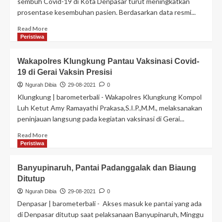
sembuh Covid-19 di Kota Denpasar turut meningkatkan
prosentase kesembuhan pasien. Berdasarkan data resmi...
Read More
Peristiwa
Wakapolres Klungkung Pantau Vaksinasi Covid-
19 di Gerai Vaksin Presisi
Ngurah Dibia
29-08-2021
0
Klungkung | barometerbali - Wakapolres Klungkung Kompol
Luh Ketut Amy Ramayathi Prakasa,S.I.P.,M.M., melaksanakan
peninjauan langsung pada kegiatan vaksinasi di Gerai...
Read More
Peristiwa
Banyupinaruh, Pantai Padanggalak dan Biaung
Ditutup
Ngurah Dibia
29-08-2021
0
Denpasar | barometerbali - Akses masuk ke pantai yang ada
di Denpasar ditutup saat pelaksanaan Banyupinaruh, Minggu