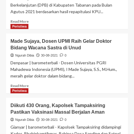
Berkelanjutan (DPB) di Kabupaten Tabanan pada Bulan
Agutus 2021 berdasarkan hasil repapitulasi KPU...
Read More
Peristiwa
Made Sujaya, Dosen UPMI Raih Gelar Doktor
Bidang Wacana Sastra di Unud
Ngurah Dibia
30-08-2021
0
Denpasar | barometerbali - Dosen Universitas PGRI
Mahadewa Indonesia (UPMI), I Made Sujaya, S.S., M.Hum.,
meraih gelar doktor dalam bidang...
Read More
Peristiwa
Diikuti 430 Orang, Kapolsek Tampaksiring
Pastikan Vaksinasi Massal Berjalan Aman
Ngurah Dibia
30-08-2021
0
Gianyar | barometerbali - Kapolsek Tampaksiring didampingi
Kades, Bhabinkamtibmas, Babinsa Desa Sanding dan Satpol