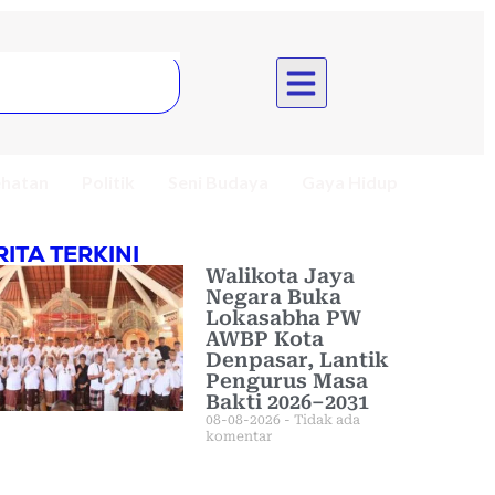
hatan
Politik
Seni Budaya
Gaya Hidup
RITA TERKINI
Walikota Jaya
Negara Buka
Lokasabha PW
AWBP Kota
Denpasar, Lantik
Pengurus Masa
Bakti 2026–2031
08-08-2026
Tidak ada
komentar