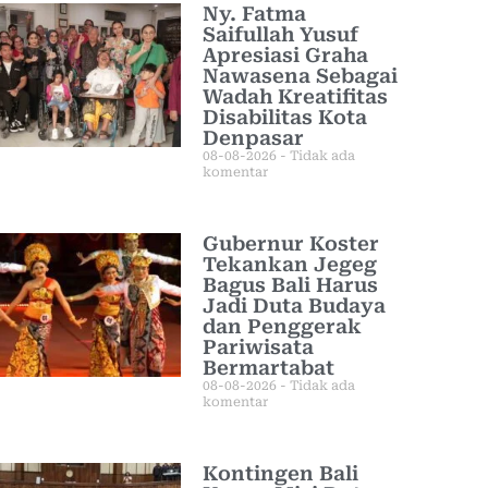
Ny. Fatma
Saifullah Yusuf
Apresiasi Graha
Nawasena Sebagai
Wadah Kreatifitas
Disabilitas Kota
Denpasar
08-08-2026
Tidak ada
komentar
Gubernur Koster
Tekankan Jegeg
Bagus Bali Harus
Jadi Duta Budaya
dan Penggerak
Pariwisata
Bermartabat
08-08-2026
Tidak ada
komentar
Kontingen Bali