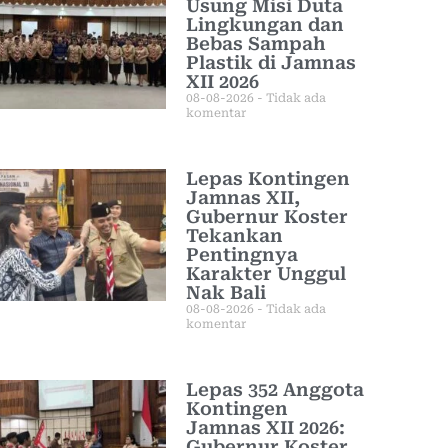
Usung Misi Duta
Lingkungan dan
Bebas Sampah
Plastik di Jamnas
XII 2026
08-08-2026
Tidak ada
komentar
Lepas Kontingen
Jamnas XII,
Gubernur Koster
Tekankan
Pentingnya
Karakter Unggul
Nak Bali
08-08-2026
Tidak ada
komentar
Lepas 352 Anggota
Kontingen
Jamnas XII 2026:
Gubernur Koster