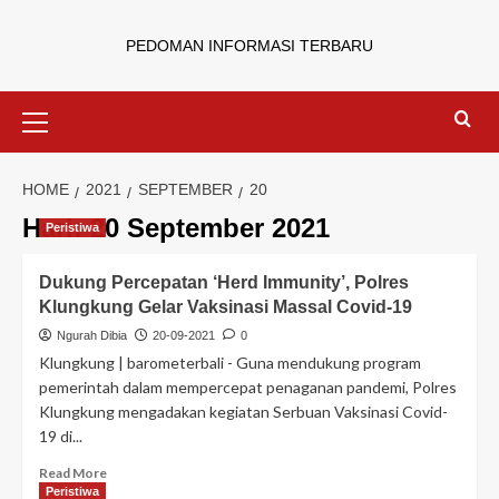
PEDOMAN INFORMASI TERBARU
HOME
2021
SEPTEMBER
20
Hari:
20 September 2021
Peristiwa
Dukung Percepatan ‘Herd Immunity’, Polres
Klungkung Gelar Vaksinasi Massal Covid-19
Ngurah Dibia
20-09-2021
0
Klungkung | barometerbali - Guna mendukung program
pemerintah dalam mempercepat penaganan pandemi, Polres
Klungkung mengadakan kegiatan Serbuan Vaksinasi Covid-
19 di...
Read More
Peristiwa