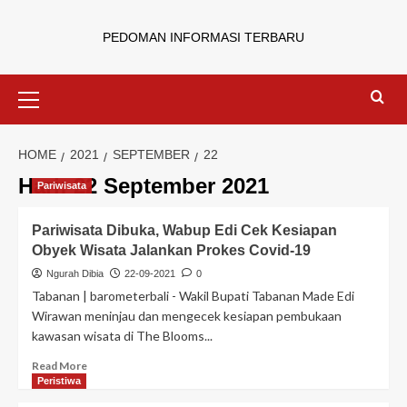
PEDOMAN INFORMASI TERBARU
HOME
2021
SEPTEMBER
22
Hari:
22 September 2021
Pariwisata
Pariwisata Dibuka, Wabup Edi Cek Kesiapan
Obyek Wisata Jalankan Prokes Covid-19
Ngurah Dibia
22-09-2021
0
Tabanan | barometerbali - Wakil Bupati Tabanan Made Edi
Wirawan meninjau dan mengecek kesiapan pembukaan
kawasan wisata di The Blooms...
Read More
Peristiwa