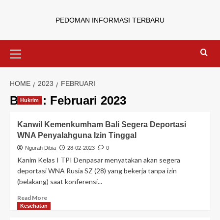
PEDOMAN INFORMASI TERBARU
HOME
2023
FEBRUARI
Bulan:
Februari 2023
Hukrim
Kanwil Kemenkumham Bali Segera Deportasi
WNA Penyalahguna Izin Tinggal
Ngurah Dibia
28-02-2023
0
Kanim Kelas I TPI Denpasar menyatakan akan segera
deportasi WNA Rusia SZ (28) yang bekerja tanpa izin
(belakang) saat konferensi...
Read More
Kesehatan