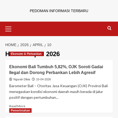
PEDOMAN INFORMASI TERBARU
HOME
2026
APRIL
10
Hari:
10 April 2026
Ekonomi & Perbankan
Ekonomi Bali Tumbuh 5,82%, OJK Soroti Gadai
Ilegal dan Dorong Perbankan Lebih Agresif
Ngurah Dibia
10-04-2026
Barometer Bali – Otoritas Jasa Keuangan (OJK) Provinsi Bali
menegaskan kondisi ekonomi daerah masih berada di jalur
positif dengan pertumbuhan...
Read More
Pemerintahan