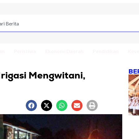
an
Peristiwa
Ekonomi Daerah
Pendidikan
Kese
BE
Irigasi Mengwitani,