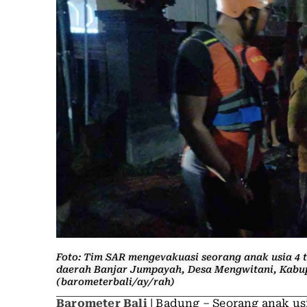
Foto: Tim SAR mengevakuasi seorang anak usia 4 t
daerah Banjar Jumpayah, Desa Mengwitani, Kabup
(barometerbali/ay/rah)
Barometer Bali
| Badung – Seorang anak usi