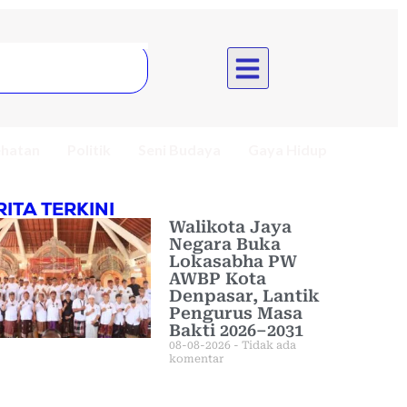
hatan
Politik
Seni Budaya
Gaya Hidup
RITA TERKINI
Walikota Jaya
Negara Buka
Lokasabha PW
AWBP Kota
Denpasar, Lantik
Pengurus Masa
Bakti 2026–2031
08-08-2026
Tidak ada
komentar