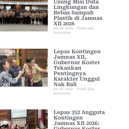
Usung Misi Duta
Lingkungan dan
Bebas Sampah
Plastik di Jamnas
XII 2026
08-08-2026
Tidak ada
komentar
Lepas Kontingen
Jamnas XII,
Gubernur Koster
Tekankan
Pentingnya
Karakter Unggul
Nak Bali
08-08-2026
Tidak ada
komentar
Lepas 352 Anggota
Kontingen
Jamnas XII 2026:
Gubernur Koster