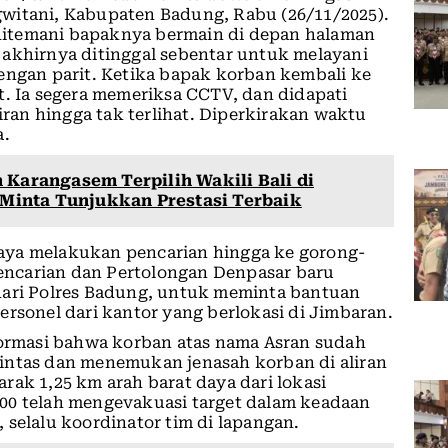
witani, Kabupaten Badung, Rabu (26/11/2025).
ditemani bapaknya bermain di depan halaman
 akhirnya ditinggal sebentar untuk melayani
engan parit. Ketika bapak korban kembali ke
t. Ia segera memeriksa CCTV, dan didapati
liran hingga tak terlihat. Diperkirakan waktu
a.
 Karangasem Terpilih Wakili Bali di
 Minta Tunjukkan Prestasi Terbaik
aya melakukan pencarian hingga ke gorong-
 Pencarian dan Pertolongan Denpasar baru
dari Polres Badung, untuk meminta bantuan
ersonel dari kantor yang berlokasi di Jimbaran.
formasi bahwa korban atas nama Asran sudah
intas dan menemukan jenasah korban di aliran
rak 1,25 km arah barat daya dari lokasi
00 telah mengevakuasi target dalam keadaan
 selalu koordinator tim di lapangan.