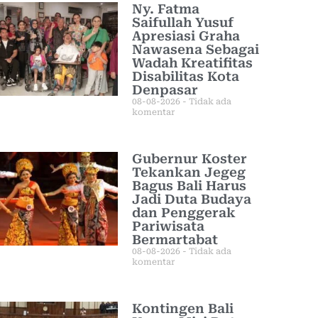
Ny. Fatma
Saifullah Yusuf
Apresiasi Graha
Nawasena Sebagai
Wadah Kreatifitas
Disabilitas Kota
Denpasar
08-08-2026
Tidak ada
komentar
Gubernur Koster
Tekankan Jegeg
Bagus Bali Harus
Jadi Duta Budaya
dan Penggerak
Pariwisata
Bermartabat
08-08-2026
Tidak ada
komentar
Kontingen Bali