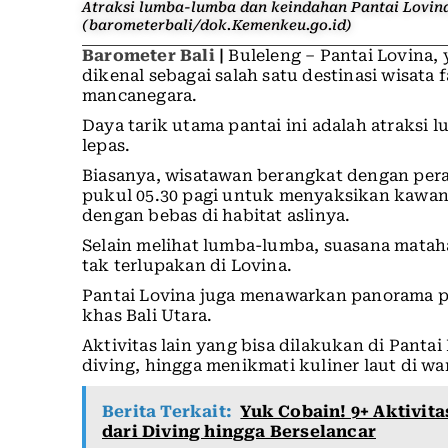
Atraksi lumba-lumba dan keindahan Pantai Lovina
(barometerbali/dok.Kemenkeu.go.id)
Barometer Bali
|
Buleleng – Pantai Lovina, 
dikenal sebagai salah satu destinasi wisata
mancanegara.
Daya tarik utama pantai ini adalah atraksi 
lepas.
Biasanya, wisatawan berangkat dengan pera
pukul 05.30 pagi untuk menyaksikan kawa
dengan bebas di habitat aslinya.
Selain melihat lumba-lumba, suasana mata
tak terlupakan di Lovina.
Pantai Lovina juga menawarkan panorama pa
khas Bali Utara.
Aktivitas lain yang bisa dilakukan di Pantai
diving, hingga menikmati kuliner laut di wa
Berita Terkait:
Yuk Cobain! 9+ Aktivita
dari Diving hingga Berselancar