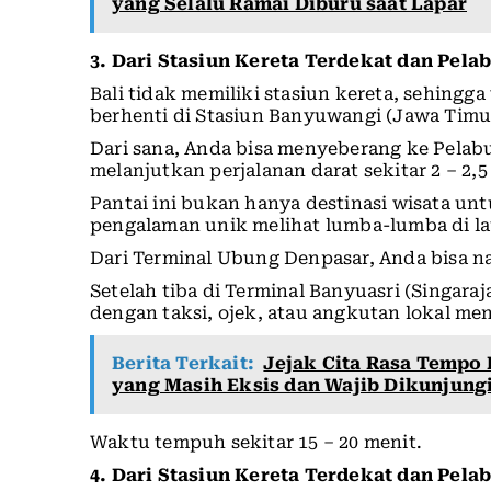
yang Selalu Ramai Diburu saat Lapar
3. Dari Stasiun Kereta Terdekat dan Pela
Bali tidak memiliki stasiun kereta, sehing
berhenti di Stasiun Banyuwangi (Jawa Timu
Dari sana, Anda bisa menyeberang ke Pelab
melanjutkan perjalanan darat sekitar 2 – 2,
Pantai ini bukan hanya destinasi wisata un
pengalaman unik melihat lumba-lumba di la
Dari Terminal Ubung Denpasar, Anda bisa na
Setelah tiba di Terminal Banyuasri (Singaraj
dengan taksi, ojek, atau angkutan lokal men
Berita Terkait:
Jejak Cita Rasa Tempo 
yang Masih Eksis dan Wajib Dikunjung
Waktu tempuh sekitar 15 – 20 menit.
4. Dari Stasiun Kereta Terdekat dan Pela