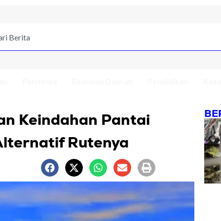
an
Peristiwa
Ekonomi Daerah
Pendidikan
Kese
BE
an Keindahan Pantai
 Alternatif Rutenya