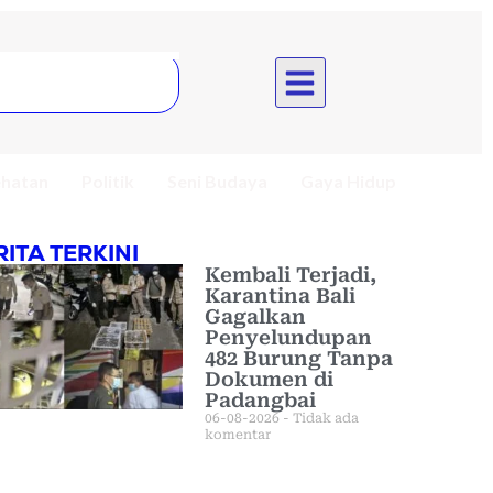
hatan
Politik
Seni Budaya
Gaya Hidup
RITA TERKINI
Kembali Terjadi,
Karantina Bali
Gagalkan
Penyelundupan
482 Burung Tanpa
Dokumen di
Padangbai
06-08-2026
Tidak ada
komentar