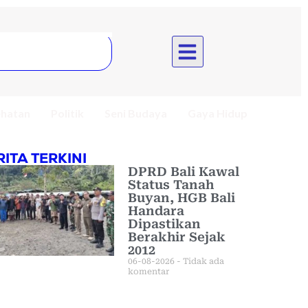
hatan
Politik
Seni Budaya
Gaya Hidup
RITA TERKINI
DPRD Bali Kawal
Status Tanah
Buyan, HGB Bali
Handara
Dipastikan
Berakhir Sejak
2012
06-08-2026
Tidak ada
komentar