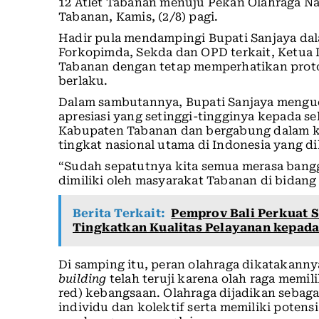
12 Atlet Tabanan menuju Pekan Olahraga Na
Tabanan, Kamis, (2/8) pagi.
Hadir pula mendampingi Bupati Sanjaya dal
Forkopimda, Sekda dan OPD terkait, Ketu
Tabanan dengan tetap memperhatikan proto
berlaku.
Dalam sambutannya, Bupati Sanjaya mengu
apresiasi yang setinggi-tingginya kepada sel
Kabupaten Tabanan dan bergabung dalam kon
tingkat nasional utama di Indonesia yang di
“Sudah sepatutnya kita semua merasa bangga
dimiliki oleh masyarakat Tabanan di bidang o
Berita Terkait:
Pemprov Bali Perkuat 
Tingkatkan Kualitas Pelayanan kepad
Di samping itu, peran olahraga dikatakann
building
telah teruji karena olah raga memi
red) kebangsaan. Olahraga dijadikan sebag
individu dan kolektif serta memiliki poten