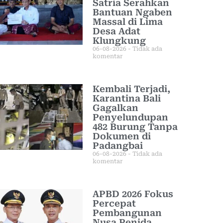
Satria Serahkan
Bantuan Ngaben
Massal di Lima
Desa Adat
Klungkung
06-08-2026
Tidak ada
komentar
Kembali Terjadi,
Karantina Bali
Gagalkan
Penyelundupan
482 Burung Tanpa
Dokumen di
Padangbai
06-08-2026
Tidak ada
komentar
APBD 2026 Fokus
Percepat
Pembangunan
Nusa Penida,