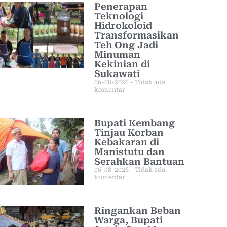
Penerapan
Teknologi
Hidrokoloid
Transformasikan
Teh Ong Jadi
Minuman
Kekinian di
Sukawati
06-08-2026
Tidak ada
komentar
Bupati Kembang
Tinjau Korban
Kebakaran di
Manistutu dan
Serahkan Bantuan
06-08-2026
Tidak ada
komentar
Ringankan Beban
Warga, Bupati