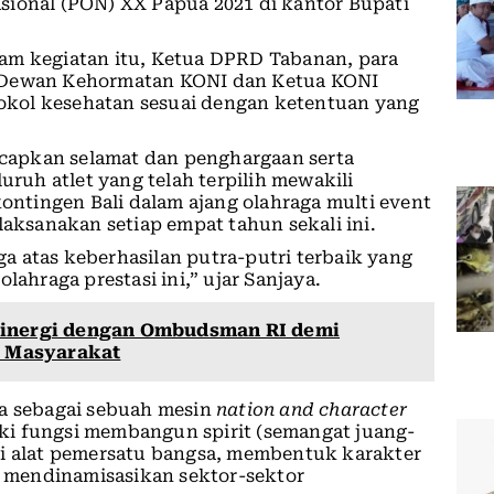
sional (PON) XX Papua 2021 di kantor Bupati
am kegiatan itu, Ketua DPRD Tabanan, para
a Dewan Kehormatan KONI dan Ketua KONI
kol kesehatan sesuai dengan ketentuan yang
capkan selamat dan penghargaan serta
uruh atlet yang telah terpilih mewakili
tingen Bali dalam ajang olahraga multi event
laksanakan setiap empat tahun sekali ini.
 atas keberhasilan putra-putri terbaik yang
lahraga prestasi ini,” ujar Sanjaya.
Sinergi dengan Ombudsman RI demi
a Masyarakat
ya sebagai sebuah mesin
nation and character
liki fungsi membangun spirit (semangat juang-
ai alat pemersatu bangsa, membentuk karakter
si mendinamisasikan sektor-sektor