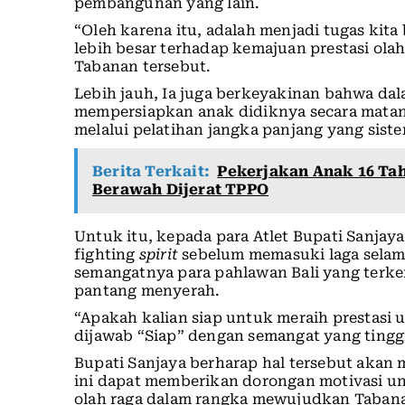
pembangunan yang lain.
“Oleh karena itu, adalah menjadi tugas ki
lebih besar terhadap kemajuan prestasi olahr
Tabanan tersebut.
Lebih jauh, Ia juga berkeyakinan bahwa dal
mempersiapkan anak didiknya secara matan
melalui pelatihan jangka panjang yang siste
Berita Terkait:
Pekerjakan Anak 16 Tah
Berawah Dijerat TPPO
Untuk itu, kepada para Atlet Bupati Sanja
fighting
spirit
sebelum memasuki laga selam
semangatnya para pahlawan Bali yang terk
pantang menyerah.
“Apakah kalian siap untuk meraih prestasi 
dijawab “Siap” dengan semangat yang tinggi 
Bupati Sanjaya berharap hal tersebut akan 
ini dapat memberikan dorongan motivasi u
olah raga dalam rangka mewujudkan Tabana