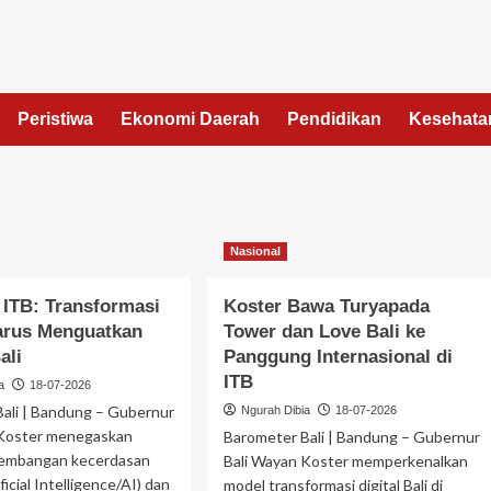
Peristiwa
Ekonomi Daerah
Pendidikan
Kesehata
Nasional
 ITB: Transformasi
Koster Bawa Turyapada
Harus Menguatkan
Tower dan Love Bali ke
ali
Panggung Internasional di
ITB
a
18-07-2026
ali | Bandung – Gubernur
Ngurah Dibia
18-07-2026
 Koster menegaskan
Barometer Bali | Bandung – Gubernur
embangan kecerdasan
Bali Wayan Koster memperkenalkan
ficial Intelligence/AI) dan
model transformasi digital Bali di