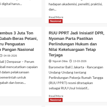
 digital harus...
hadapan akademisi, peneliti, praktisi,
dan...
Read More
Nasional
mbus 3 Juta Ton
RUU PPRT Jadi Inisiatif DPR,
Gabah-Beras Petani,
Nyoman Parta Pastikan
ru Penguatan
Perlindungan Hukum dan
 Pangan Nasional
Nilai Kekeluargaan Tetap
Terjaga
04-06-2026
ali | Denpasar – Perum
Ngurah Dibia
13-03-2026
ali mencatatkan capaian
Barometer Bali | Jakarta - Rancangan
 dalam pelaksanaan
Undang-Undang tentang
pemerintah untuk
Perlindungan Pekerja Rumah Tangga
abah dan beras...
(RUU PPRT) resmi ditetapkan
sebagai RUU Usul Inisiatif...
Read More
Nasional