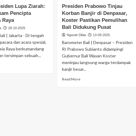
esiden Lupa Ziarah:
Presiden Prabowo Tinjau
kam Pencipta
Korban Banjir di Denpasar,
a Raya
Koster Pastikan Pemulihan
Bali Didukung Pusat
a
28-10-2025
ali | Jakarta - ‎Di tengah
Ngurah Dibia
13-09-2025
acara dan acara spesial,
Barometer Bali | Denpasar – Presiden
esia Raya berkumandang
RI Prabowo Subianto didampingi
n tersimpan sebuah...
Gubernur Bali Wayan Koster
meninjau langsung warga terdampak
banjir besar...
Read More