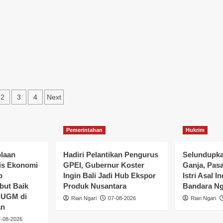
2
3
4
Next
Pemerintahan
Hukrim
olaan
Hadiri Pelantikan Pengurus
Selundupka
is Ekonomi
GPEI, Gubernur Koster
Ganja, Pas
b
Ingin Bali Jadi Hub Ekspor
Istri Asal I
ut Baik
Produk Nusantara
Bandara Ng
 UGM di
Rian Ngari
07-08-2026
Rian Ngari
an
-08-2026