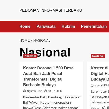
PEDOMAN INFORMASI TERBARU
Home
Pariwisata
Hukrim
Pemerintahan
HOME
NASIONAL
Nasional
Nasional
Nasional
Koster Dorong 1.500 Desa
Koster di
Adat Bali Jadi Pusat
Digital 
Transformasi Digital
Budaya B
Berbasis Budaya
Ngurah Dibi
Barometer B
Ngurah Dibia
18-07-2026
Bali Wayan
Barometer Bali | Bandung – Gubernur
bahwa perk
Bali Wayan Koster menegaskan
buatan (Arti
bahwa Desa Adat merupakan fondasi