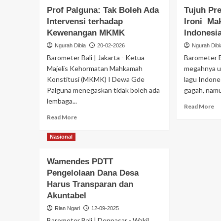
Prof Palguna: Tak Boleh Ada
Tujuh Pr
Intervensi terhadap
Ironi Ma
Kewenangan MKMK
Indonesi
Ngurah Dibia
20-02-2026
Ngurah Dibi
Barometer Bali | Jakarta - Ketua
‎Barometer B
Majelis Kehormatan Mahkamah
megahnya up
Konstitusi (MKMK) I Dewa Gde
lagu Indon
Palguna menegaskan tidak boleh ada
gagah, namu
lembaga...
Read More
Read More
Nasional
Wamendes PDTT
Pengelolaan Dana Desa
Harus Transparan dan
Akuntabel
Rian Ngari
12-09-2025
Barometer Bali | Denpasar - Wakil