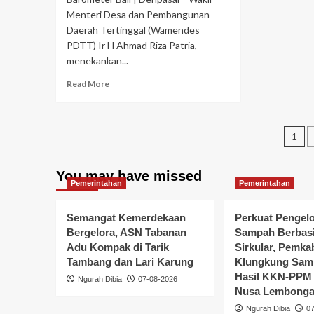
Menteri Desa dan Pembangunan
Daerah Tertinggal (Wamendes
PDTT) Ir H Ahmad Riza Patria,
menekankan...
Read More
1
You may have missed
Pemerintahan
Pemerintahan
Semangat Kemerdekaan
Perkuat Pengel
Bergelora, ASN Tabanan
Sampah Berbas
Adu Kompak di Tarik
Sirkular, Pemka
Tambang dan Lari Karung
Klungkung Samb
Hasil KKN-PPM
Ngurah Dibia
07-08-2026
Nusa Lembong
Ngurah Dibia
07