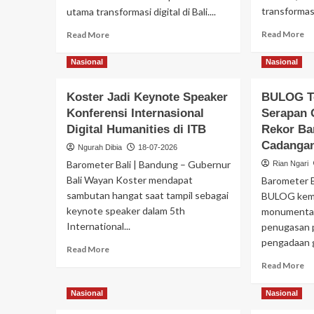
transformasi
utama transformasi digital di Bali....
Read More
Read More
Nasional
Nasional
Koster Jadi Keynote Speaker
BULOG Te
Konferensi Internasional
Serapan 
Digital Humanities di ITB
Rekor Ba
Cadangan
Ngurah Dibia
18-07-2026
Barometer Bali | Bandung – Gubernur
Rian Ngari
Bali Wayan Koster mendapat
Barometer B
sambutan hangat saat tampil sebagai
BULOG kemb
keynote speaker dalam 5th
monumental
International...
penugasan 
pengadaan g
Read More
Read More
Nasional
Nasional