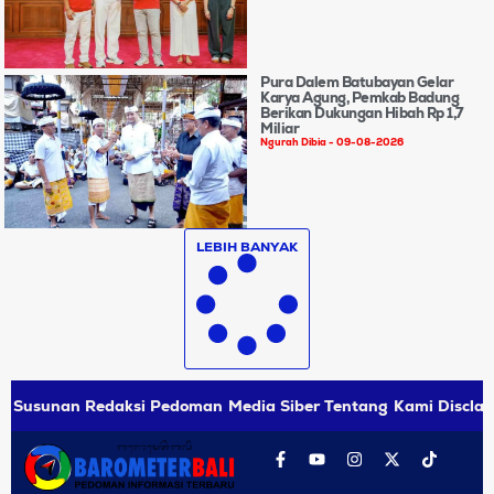
Pura Dalem Batubayan Gelar
Karya Agung, Pemkab Badung
Berikan Dukungan Hibah Rp 1,7
Miliar
Ngurah Dibia
09-08-2026
LEBIH BANYAK
Susunan Redaksi
Pedoman Media Siber
Tentang Kami
Disclai