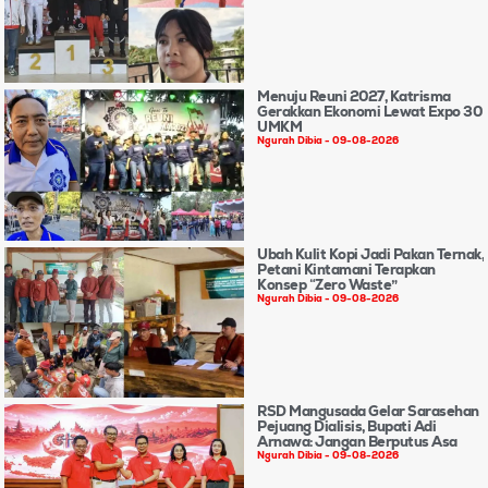
Menuju Reuni 2027, Katrisma
Gerakkan Ekonomi Lewat Expo 30
UMKM
Ngurah Dibia
09-08-2026
Ubah Kulit Kopi Jadi Pakan Ternak,
Petani Kintamani Terapkan
Konsep “Zero Waste”
Ngurah Dibia
09-08-2026
RSD Mangusada Gelar Sarasehan
Pejuang Dialisis, Bupati Adi
Arnawa: Jangan Berputus Asa
Ngurah Dibia
09-08-2026