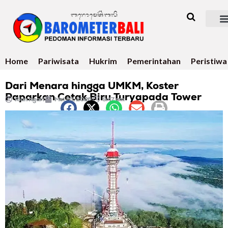
Home
Pariwisata
Hukrim
Pemerintahan
Peristiwa
Dari Menara hingga UMKM, Koster
Paparkan Cetak Biru Turyapada Tower
Rian Ngari
Mei 20, 2026
9:47 am