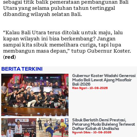
sebagai titik balik pemerataan pembangunan Bali
Utara yang selama puluhan tahun tertinggal
dibanding wilayah selatan Bali.
“Kalau Bali Utara terus ditolak untuk maju, lalu
kapan wilayah ini bisa berkembang? Jangan
sampai kita sibuk memelihara curiga, tapi lupa
membangun masa depan,” tutup Gubernur Koster.
(
red
)
BERITA TERKINI
Gubernur Koster Wadahi Generasi
Muda Bali Lewat Ajang Mixoflair
Bali 2026
Rian Ngari
10-08-2026
Sibuk Berlatih Demi Prestasi,
Petarung Muda Buleleng Terlewat
Daftar Kuliah di Undiksha
Ngurah Dibia
10-08-2026