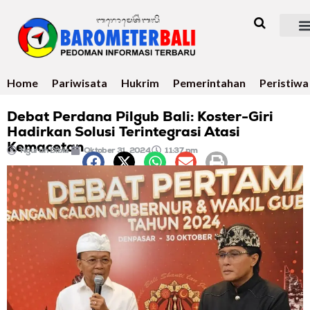
Home
Pariwisata
Hukrim
Pemerintahan
Peristiwa
Debat Perdana Pilgub Bali: Koster-Giri
Hadirkan Solusi Terintegrasi Atasi
Kemacetan
Ngurah Dibia
Oktober 31, 2024
11:37 pm