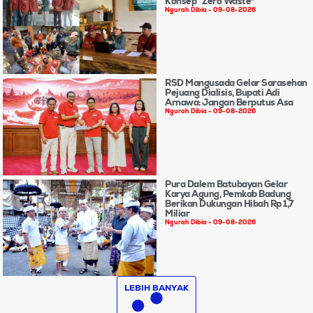
Konsep “Zero Waste”
Ngurah Dibia
09-08-2026
RSD Mangusada Gelar Sarasehan
Pejuang Dialisis, Bupati Adi
Arnawa: Jangan Berputus Asa
Ngurah Dibia
09-08-2026
Pura Dalem Batubayan Gelar
Karya Agung, Pemkab Badung
Berikan Dukungan Hibah Rp 1,7
Miliar
Ngurah Dibia
09-08-2026
LEBIH BANYAK