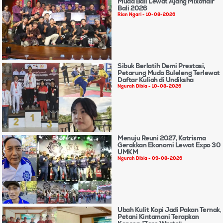
Muda Bali Lewat Ajang Mixoflair
Bali 2026
Rian Ngari
10-08-2026
Sibuk Berlatih Demi Prestasi,
Petarung Muda Buleleng Terlewat
Daftar Kuliah di Undiksha
Ngurah Dibia
10-08-2026
Menuju Reuni 2027, Katrisma
Gerakkan Ekonomi Lewat Expo 30
UMKM
Ngurah Dibia
09-08-2026
Ubah Kulit Kopi Jadi Pakan Ternak,
Petani Kintamani Terapkan