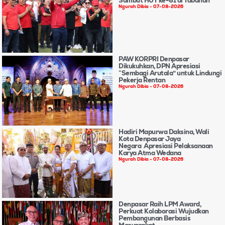
Sambut HUT ke-81 di Tabanan
Ngurah Dibia
07-08-2026
PAW KORPRI Denpasar
Dikukuhkan, DPN Apresiasi
“Sembagi Arutala” untuk Lindungi
Pekerja Rentan
Ngurah Dibia
07-08-2026
Hadiri Mapurwa Daksina, Wali
Kota Denpasar Jaya
Negara Apresiasi Pelaksanaan
Karya Atma Wedana
Ngurah Dibia
07-08-2026
Denpasar Raih LPM Award,
Perkuat Kolaborasi Wujudkan
Pembangunan Berbasis