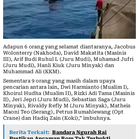
Adapun 6 orang yang selamat diantaranya, Jacobus
Wolonterry (Nakhoda), David Makatita (Masinis
III), Arif Budi Ruhul L (Juru Mudi), Muhamad Jufri
(Juru Mudi), Hanli Kiuk (Juru Minyak) dan
Muhammad Ali (KKM).
Sementara 9 orang yang masih dalam upaya
pencarian antara lain, Dwi Harmianto (Mualim I),
Khoirul Hudha (Mualim II), Rizki Adi Tama (Masinis
II), Jeri Jepri (Juru Mudi), Sebastian Saga (Juru
Minyak), Rivaldy Refly M (Juru Minyak), Matheis
Maoni Teo (Serang), Petrus Rumahlewang (Opt
Crane) dan Hadiq Zain (Koki),” imbuhnya.
Berita Terkait:
Bandara Ngurah Rai
Pastikan Ancaman Bom Tak Terbukti,