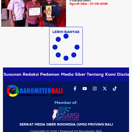
Masyarakat
Ngurah Dibia
07-08-2026
LEBIH BANYAK
Susunan Redaksi
Pedoman Media Siber
Tentang Kami
Disclai
Member of:
SERIKAT MEDIA SIBER INDONESIA (SMSI) PROVINSI BALI
Copyright © 2026 | Powered by Barometer Bali