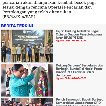
pencarian akan dilanjutkan kembali besok pagi
sesuai dengan rencana Operasi Pencarian dan
Pertolongan yang telah ditentukan.
(BB/522Krs/SAR)
BERITA TERKINI
Kejari Badung Terbitkan Legal
Opinion Dugaan Penyalahgunaan
Iuran BPJS PT DBK
Ngurah Dibia
07-08-2026
Dukung Gerakan “Berbelanja dan
Berbagi”, Bunda Rai Hadiri Pasar
Rakyat PKK Provinsi Bali di
Jembrana
Ngurah Dibia
07-08-2026
Penuh Semangat, Bupati Sanjaya
Semarakkan Lomba Antar OPD