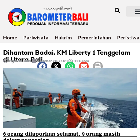
Home
Pariwisata
Hukrim
Pemerintahan
Peristiwa
Dihantam Badai, KM Liberty 1 Tenggelam
di Utara Bali
Ngurah Dibia
Oktober 26, 2021
11:13 pm
6 orang dilaporkan selamat, 9 orang masih