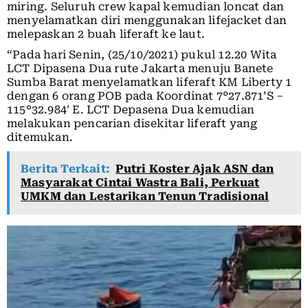
miring. Seluruh crew kapal kemudian loncat dan
menyelamatkan diri menggunakan lifejacket dan
melepaskan 2 buah liferaft ke laut.
“Pada hari Senin, (25/10/2021) pukul 12.20 Wita
LCT Dipasena Dua rute Jakarta menuju Banete
Sumba Barat menyelamatkan liferaft KM Liberty 1
dengan 6 orang POB pada Koordinat 7°27.871’S –
115°32.984′ E. LCT Depasena Dua kemudian
melakukan pencarian disekitar liferaft yang
ditemukan.
Berita Terkait:
Putri Koster Ajak ASN dan
Masyarakat Cintai Wastra Bali, Perkuat
UMKM dan Lestarikan Tenun Tradisional