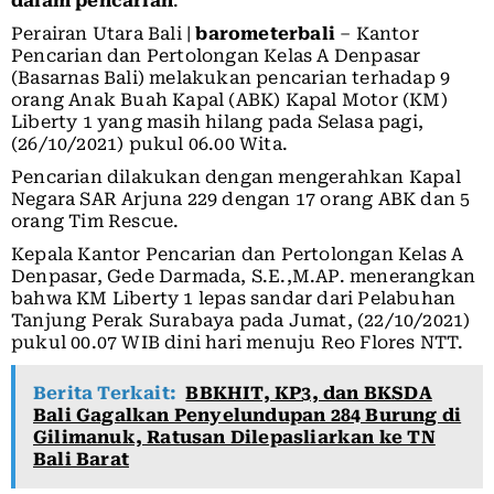
dalam pencarian
.
Perairan Utara Bali |
barometerbali
– Kantor
Pencarian dan Pertolongan Kelas A Denpasar
(Basarnas Bali) melakukan pencarian terhadap 9
orang Anak Buah Kapal (ABK) Kapal Motor (KM)
Liberty 1 yang masih hilang pada Selasa pagi,
(26/10/2021) pukul 06.00 Wita.
Pencarian dilakukan dengan mengerahkan Kapal
Negara SAR Arjuna 229 dengan 17 orang ABK dan 5
orang Tim Rescue.
Kepala Kantor Pencarian dan Pertolongan Kelas A
Denpasar, Gede Darmada, S.E.,M.AP. menerangkan
bahwa KM Liberty 1 lepas sandar dari Pelabuhan
Tanjung Perak Surabaya pada Jumat, (22/10/2021)
pukul 00.07 WIB dini hari menuju Reo Flores NTT.
Berita Terkait:
BBKHIT, KP3, dan BKSDA
Bali Gagalkan Penyelundupan 284 Burung di
Gilimanuk, Ratusan Dilepasliarkan ke TN
Bali Barat