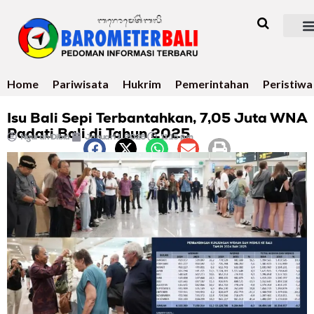
Home
Pariwisata
Hukrim
Pemerintahan
Peristiwa
Isu Bali Sepi Terbantahkan, 7,05 Juta WNA
Padati Bali di Tahun 2025
Ngurah Dibia
Januari 1, 2026
11:15 pm