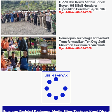
DPRD Bali Kawal Status Tanah
Buyan, HGB Bali Handara
Dipastikan Berakhir Sejak 2012
Ngurah Dibia
06-08-2026
Penerapan Teknologi Hidrokoloid
Transformasikan Teh Ong Jadi
Minuman Kekinian di Sukawati
Ngurah Dibia
06-08-2026
LEBIH BANYAK
Susunan Redaksi
Pedoman Media Siber
Tentang Kami
Disclai