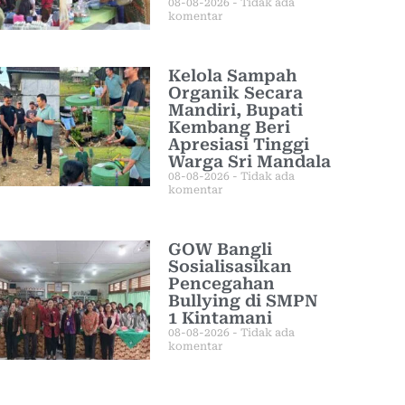
08-08-2026
Tidak ada
komentar
Kelola Sampah
Organik Secara
Mandiri, Bupati
Kembang Beri
Apresiasi Tinggi
Warga Sri Mandala
08-08-2026
Tidak ada
komentar
GOW Bangli
Sosialisasikan
Pencegahan
Bullying di SMPN
1 Kintamani
08-08-2026
Tidak ada
komentar