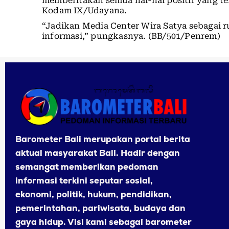
memberitakan semua hal-hal positif yang te
Kodam IX/Udayana.
“Jadikan Media Center Wira Satya sebagai 
informasi,” pungkasnya. (BB/501/Penrem)
Barometer Bali merupakan portal berita
aktual masyarakat Bali. Hadir dengan
semangat memberikan pedoman
informasi terkini seputar sosial,
ekonomi, politik, hukum, pendidikan,
pemerintahan, pariwisata, budaya dan
gaya hidup. Visi kami sebagai barometer