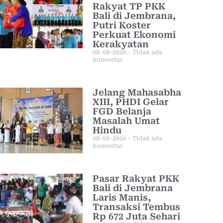
Rakyat TP PKK
Bali di Jembrana,
Putri Koster
Perkuat Ekonomi
Kerakyatan
08-08-2026
Tidak ada
komentar
Jelang Mahasabha
XIII, PHDI Gelar
FGD Belanja
Masalah Umat
Hindu
08-08-2026
Tidak ada
komentar
Pasar Rakyat PKK
Bali di Jembrana
Laris Manis,
Transaksi Tembus
Rp 672 Juta Sehari