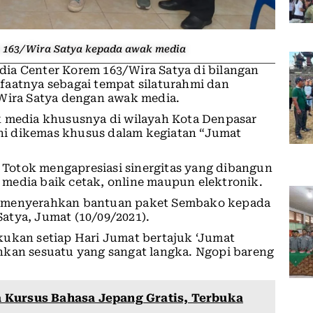
 163/Wira Satya kepada awak media
ia Center Korem 163/Wira Satya di bilangan
faatnya sebagai tempat silaturahmi dan
/Wira Satya dengan awak media.
k media khususnya di wilayah Kota Denpasar
 ini dikemas khusus dalam kegiatan “Jumat
Totok mengapresiasi sinergitas yang dibangun
media baik cetak, online maupun elektronik.
i menyerahkan bantuan paket Sembako kepada
atya, Jumat (10/09/2021).
kukan setiap Hari Jumat bertajuk ‘Jumat
hkan sesuatu yang sangat langka. Ngopi bareng
 Kursus Bahasa Jepang Gratis, Terbuka