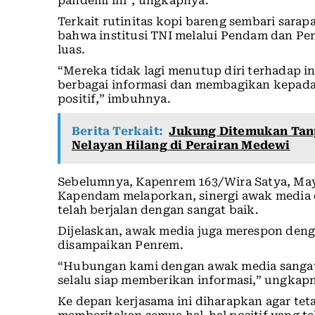
pandemi ini”, ungkapnya.
Terkait rutinitas kopi bareng sembari sar
bahwa institusi TNI melalui Pendam dan P
luas.
“Mereka tidak lagi menutup diri terhadap i
berbagai informasi dan membagikan kepada 
positif,” imbuhnya.
Berita Terkait:
Jukung Ditemukan Tanp
Nelayan Hilang di Perairan Medewi
Sebelumnya, Kapenrem 163/Wira Satya, May
Kapendam melaporkan, sinergi awak media
telah berjalan dengan sangat baik.
Dijelaskan, awak media juga merespon denga
disampaikan Penrem.
“Hubungan kami dengan awak media sangat
selalu siap memberikan informasi,” ungkap
Ke depan kerjasama ini diharapkan agar tet