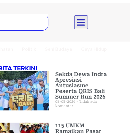
hatan
Politik
Seni Budaya
Gaya Hidup
RITA TERKINI
Sekda Dewa Indra
Apresiasi
Antusiasme
Peserta QRIS Bali
Summer Run 2026
08-08-2026
Tidak ada
komentar
115 UMKM
Ramaikan Pasar