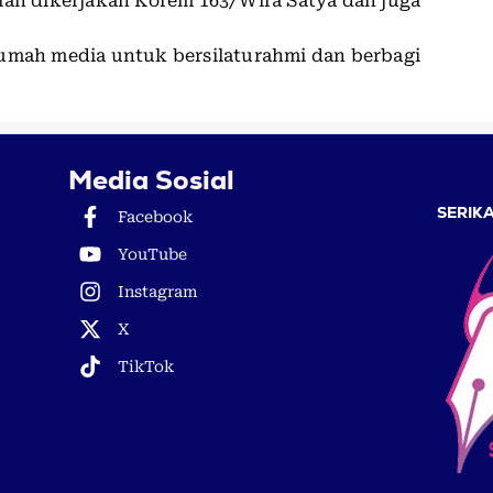
lah dikerjakan Korem 163/Wira Satya dan juga
rumah media untuk bersilaturahmi dan berbagi
Media Sosial
SERIKA
Facebook
YouTube
Instagram
X
TikTok