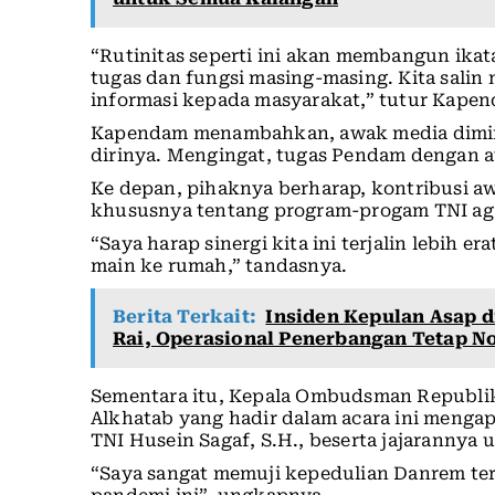
“Rutinitas seperti ini akan membangun ika
tugas dan fungsi masing-masing. Kita sal
informasi kepada masyarakat,” tutur Kape
Kapendam menambahkan, awak media dimin
dirinya. Mengingat, tugas Pendam dengan aw
Ke depan, pihaknya berharap, kontribusi 
khususnya tentang program-progam TNI agar
“Saya harap sinergi kita ini terjalin lebih e
main ke rumah,” tandasnya.
Berita Terkait:
Insiden Kepulan Asap d
Rai, Operasional Penerbangan Tetap N
Sementara itu, Kepala Ombudsman Republik 
Alkhatab yang hadir dalam acara ini mengap
TNI Husein Sagaf, S.H., beserta jajarannya
“Saya sangat memuji kepedulian Danrem te