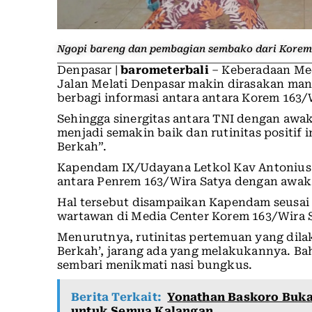
Ngopi bareng dan pembagian sembako dari Korem
Denpasar |
barometerbali
– Keberadaan Med
Jalan Melati Denpasar makin dirasakan man
berbagi informasi antara antara Korem 163
Sehingga sinergitas antara TNI dengan awa
menjadi semakin baik dan rutinitas positif
Berkah”.
Kapendam IX/Udayana Letkol Kav Antonius 
antara Penrem 163/Wira Satya dengan awak 
Hal tersebut disampaikan Kapendam seusa
wartawan di Media Center Korem 163/Wira S
Menurutnya, rutinitas pertemuan yang dila
Berkah’, jarang ada yang melakukannya. Ba
sembari menikmati nasi bungkus.
Berita Terkait:
Yonathan Baskoro Buka
untuk Semua Kalangan