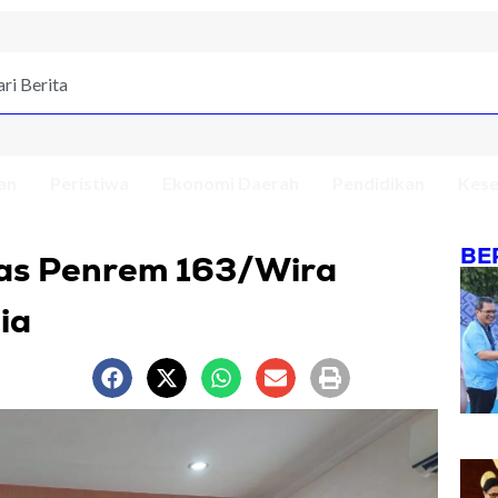
an
Peristiwa
Ekonomi Daerah
Pendidikan
Kese
BE
itas Penrem 163/Wira
ia