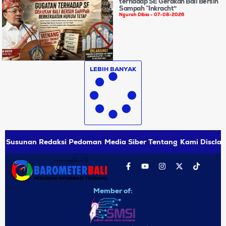
terhadap SE Gerakan Bali Bersih
Sampah “Inkracht”
Ngurah Dibia
07-08-2026
LEBIH BANYAK
Susunan Redaksi
Pedoman Media Siber
Tentang Kami
Disclai
Member of: