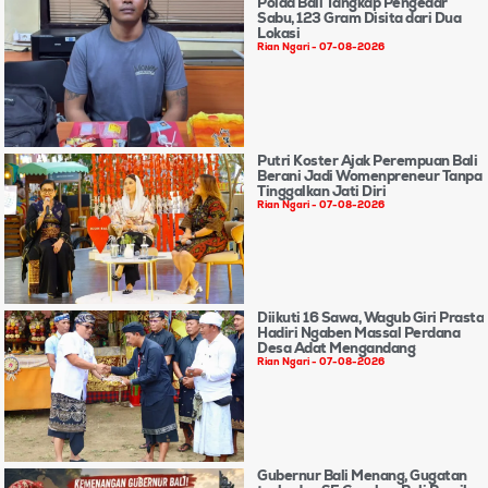
Polda Bali Tangkap Pengedar
Sabu, 123 Gram Disita dari Dua
Lokasi
Rian Ngari
07-08-2026
Putri Koster Ajak Perempuan Bali
Berani Jadi Womenpreneur Tanpa
Tinggalkan Jati Diri
Rian Ngari
07-08-2026
Diikuti 16 Sawa, Wagub Giri Prasta
Hadiri Ngaben Massal Perdana
Desa Adat Mengandang
Rian Ngari
07-08-2026
Gubernur Bali Menang, Gugatan