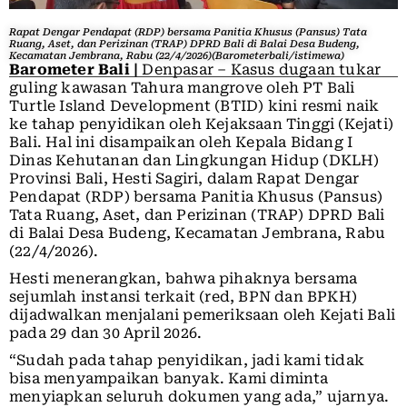
Rapat Dengar Pendapat (RDP) bersama Panitia Khusus (Pansus) Tata
Ruang, Aset, dan Perizinan (TRAP) DPRD Bali di Balai Desa Budeng,
Kecamatan Jembrana, Rabu (22/4/2026)(Barometerbali/istimewa)
Barometer Bali |
Denpasar – Kasus dugaan tukar
guling kawasan Tahura mangrove oleh PT Bali
Turtle Island Development (BTID) kini resmi naik
ke tahap penyidikan oleh Kejaksaan Tinggi (Kejati)
Bali. Hal ini disampaikan oleh Kepala Bidang I
Dinas Kehutanan dan Lingkungan Hidup (DKLH)
Provinsi Bali, Hesti Sagiri, dalam Rapat Dengar
Pendapat (RDP) bersama Panitia Khusus (Pansus)
Tata Ruang, Aset, dan Perizinan (TRAP) DPRD Bali
di Balai Desa Budeng, Kecamatan Jembrana, Rabu
(22/4/2026).
Hesti menerangkan, bahwa pihaknya bersama
sejumlah instansi terkait (red, BPN dan BPKH)
dijadwalkan menjalani pemeriksaan oleh Kejati Bali
pada 29 dan 30 April 2026.
“Sudah pada tahap penyidikan, jadi kami tidak
bisa menyampaikan banyak. Kami diminta
menyiapkan seluruh dokumen yang ada,” ujarnya.