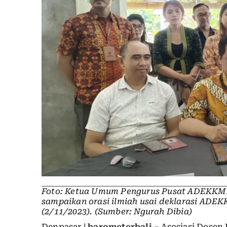
Foto: Ketua Umum Pengurus Pusat ADEKKMI 
sampaikan orasi ilmiah usai deklarasi ADEK
(2/11/2023). (Sumber: Ngurah Dibia)
Denpasar |
barometerbali
– Asosiasi Dosen