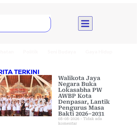
hatan
Politik
Seni Budaya
Gaya Hidup
RITA TERKINI
Walikota Jaya
Negara Buka
Lokasabha PW
AWBP Kota
Denpasar, Lantik
Pengurus Masa
Bakti 2026–2031
08-08-2026
Tidak ada
komentar