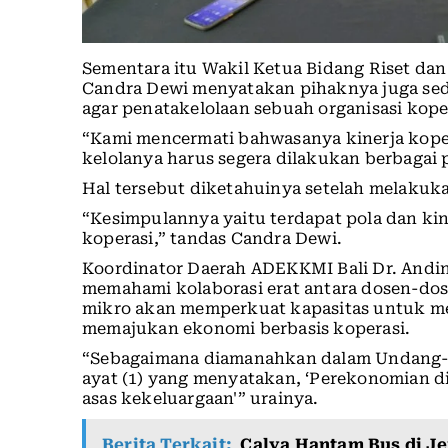
Sementara itu Wakil Ketua Bidang Riset d
Candra Dewi menyatakan pihaknya juga sed
agar penatakelolaan sebuah organisasi kopera
“Kami mencermati bahwasanya kinerja koper
kelolanya harus segera dilakukan berbagai p
Hal tersebut diketahuinya setelah melakuka
“Kesimpulannya yaitu terdapat pola dan kin
koperasi,” tandas Candra Dewi.
Koordinator Daerah ADEKKMI Bali Dr. And
memahami kolaborasi erat antara dosen-do
mikro akan memperkuat kapasitas untuk me
memajukan ekonomi berbasis koperasi.
“Sebagaimana diamanahkan dalam Undang-U
ayat (1) yang menyatakan, ‘Perekonomian d
asas kekeluargaan'” urainya.
Berita Terkait:
Calya Hantam Bus di J