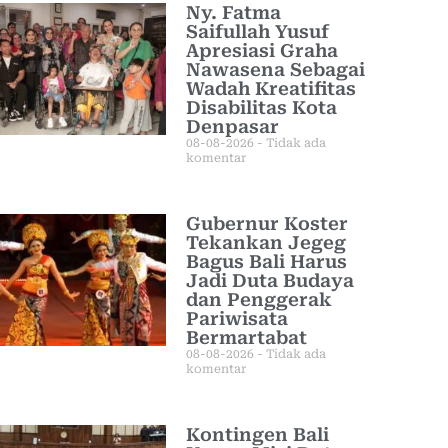
Ny. Fatma
Saifullah Yusuf
Apresiasi Graha
Nawasena Sebagai
Wadah Kreatifitas
Disabilitas Kota
Denpasar
08-08-2026
Tidak ada
komentar
Gubernur Koster
Tekankan Jegeg
Bagus Bali Harus
Jadi Duta Budaya
dan Penggerak
Pariwisata
Bermartabat
08-08-2026
Tidak ada
komentar
Kontingen Bali