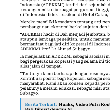
Indonesia (ADEKKMI) terdiri dari sejumlah do
keuangan mikro berbagai perguruan tinggi,
di Indonesia dideklarasikan di Hotel Cakra, 
Mereka memiliki kesadaran tentang arti pe
pembangunan ekonomi berkelanjutan dan ink
“ADEKKMI hadir di Bali menjadi jembatan, b
ataupun lembaga penelitian, untuk menemu
bermanfaat bagi jati diri koperasi di Indo
ADEKKMI Prof Dr Ahmad Subagyo.
Ia menjelaskan ADEKKMI sebagai asosiasi
bagi pergerakan koperasi yang selama ini 
alias jalan di tempat.
“Tentunya kami berharap dengan resminy
kontribusi positif bagi koperasi, sebagai 
masyarakat. Kami akan konsen kepada perb
pelakunya melalui edukasi, sebagai misi utam
Subagyo.
Berita Terkait:
Hoaks, Video Putri Ko
Bali Dibuat dengan AI