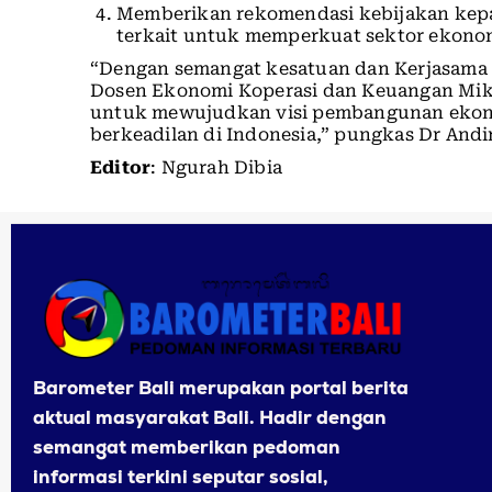
Memberikan rekomendasi kebijakan kep
terkait untuk memperkuat sektor ekonom
“Dengan semangat kesatuan dan Kerjasama se
Dosen Ekonomi Koperasi dan Keuangan Mik
untuk mewujudkan visi pembangunan ekonom
berkeadilan di Indonesia,” pungkas Dr Andi
Editor
: Ngurah Dibia
Barometer Bali merupakan portal berita
aktual masyarakat Bali. Hadir dengan
semangat memberikan pedoman
informasi terkini seputar sosial,