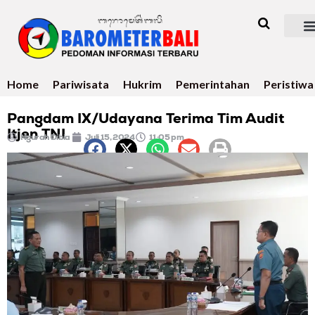
Home
Pariwisata
Hukrim
Pemerintahan
Peristiwa
Pangdam IX/Udayana Terima Tim Audit
Itjen TNI
Ngurah Dibia
Juli 15, 2024
11:05 pm