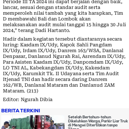
Periode III TA 2024 ini dapat berjalan dengan baik,
lancar, sesuai dengan standar audit serta
memperoleh nilai tambah yang kita harapkan, Tim
D membawahi Bali dan Lombok akan
melaksanakan audit mulai tanggal 15 hingga 30 Juli
2024,” terang Dadi Hartanto.
Hadir dalam kegiatan tersebut diantaranya secara
luring: Kasdam IX/Udy, Kapok Sahli Pangdam
IX/Udy, Irdam IX/Udy, Danrem 163/WSA, Danlanal
Denpasar, Danlanud Ngurah Rai, Asrendam IX/Udy,
Para Asisten Kasdam IX/Udy, Danpomdam IX/Udy,
LO TNI AL, Kabekangdam IX/Udy, Kakesdam
IX/Udy, Karumkit Tk. II Udayana serta Tim Audit
Itjenad TNI dan hadir secara daring Danrem
162/WB, Danlanal Mataram dan Danlanud ZAM
Mataram. (213)
Editor: Ngurah Dibia
BERITA TERKINI
Setelah Bertahun-tahun
Dikeluhkan Warga, Parkir Liar Truk
di Mengwi Ditertibkan tanpa