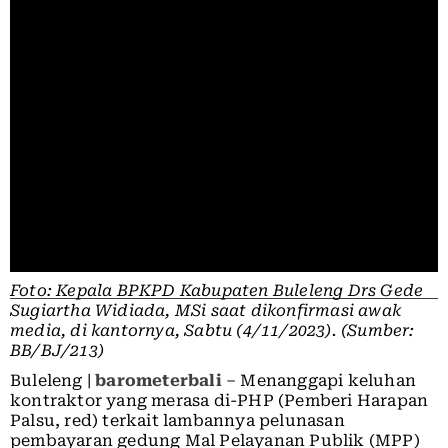
Foto: Kepala BPKPD Kabupaten Buleleng Drs Gede
Sugiartha Widiada, MSi saat dikonfirmasi awak
media, di kantornya, Sabtu (4/11/2023). (Sumber:
BB/BJ/213)
Buleleng |
barometerbali
– Menanggapi keluhan
kontraktor yang merasa di-PHP (Pemberi Harapan
Palsu, red) terkait lambannya pelunasan
pembayaran gedung Mal Pelayanan Publik (MPP)