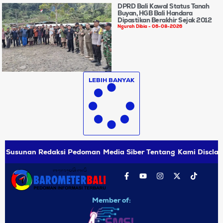
DPRD Bali Kawal Status Tanah
Buyan, HGB Bali Handara
Dipastikan Berakhir Sejak 2012
Ngurah Dibia
06-08-2026
LEBIH BANYAK
Susunan Redaksi
Pedoman Media Siber
Tentang Kami
Disclai
Member of: