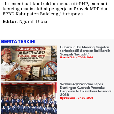
“Ini membuat kontraktor merasa di-PHP, menjadi
kencing manis akibat pengerjaan Proyek MPP dan
BPBD Kabupaten Buleleng,” tutupnya.
Editor
: Ngurah Dibia
BERITA TERKINI
Gubernur Bali Menang, Gugatan
terhadap SE Gerakan Bali Bersih
Sampah “Inkracht”
Ngurah Dibia
07-08-2026
Wawali Arya Wibawa Lepas
Kontingen Kwarcab Pramuka
Denpasar Ikuti Jambore Nasional
2026
Ngurah Dibia
07-08-2026