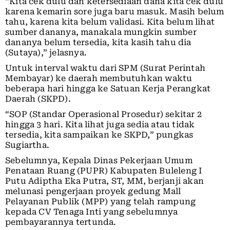
“Kita cek dulu dan ketersediaan dana kita cek dulu
karena kemarin sore juga baru masuk. Masih belum
tahu, karena kita belum validasi. Kita belum lihat
sumber dananya, manakala mungkin sumber
dananya belum tersedia, kita kasih tahu dia
(Sutaya),” jelasnya.
Untuk interval waktu dari SPM (Surat Perintah
Membayar) ke daerah membutuhkan waktu
beberapa hari hingga ke Satuan Kerja Perangkat
Daerah (SKPD).
“SOP (Standar Operasional Prosedur) sekitar 2
hingga 3 hari. Kita lihat juga sedia atau tidak
tersedia, kita sampaikan ke SKPD,” pungkas
Sugiartha.
Sebelumnya, Kepala Dinas Pekerjaan Umum
Penataan Ruang (PUPR) Kabupaten Buleleng I
Putu Adiptha Eka Putra, ST, MM, berjanji akan
melunasi pengerjaan proyek gedung Mall
Pelayanan Publik (MPP) yang telah rampung
kepada CV Tenaga Inti yang sebelumnya
pembayarannya tertunda.