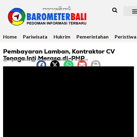
Home
Pariwisata
Hukrim
Pemerintahan
Peristiwa
Pembayaran Lamban, Kontraktor CV
Tenaga Inti Merasa di-PHP
Ngurah Dibia
November 4, 2023
6:31 pm