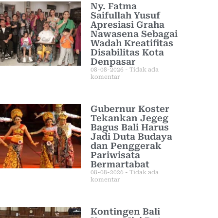
Ny. Fatma
Saifullah Yusuf
Apresiasi Graha
Nawasena Sebagai
Wadah Kreatifitas
Disabilitas Kota
Denpasar
08-08-2026
Tidak ada
komentar
Gubernur Koster
Tekankan Jegeg
Bagus Bali Harus
Jadi Duta Budaya
dan Penggerak
Pariwisata
Bermartabat
08-08-2026
Tidak ada
komentar
Kontingen Bali