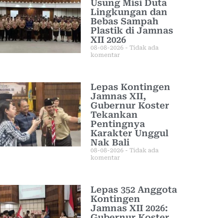
Usung Misi Duta
Lingkungan dan
Bebas Sampah
Plastik di Jamnas
XII 2026
08-08-2026
Tidak ada
komentar
Lepas Kontingen
Jamnas XII,
Gubernur Koster
Tekankan
Pentingnya
Karakter Unggul
Nak Bali
08-08-2026
Tidak ada
komentar
Lepas 352 Anggota
Kontingen
Jamnas XII 2026:
Gubernur Koster