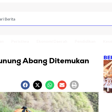
an
Peristiwa
Ekonomi Daerah
Pendidikan
Kese
BE
Gunung Abang Ditemukan