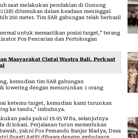
tuh saat melakukan pendakian di Gunung
iti (28) ditemukan dalam keadaan meninggal
bih 250 meter. Tim SAR gabungan telah berhasil
ermal untuk memastikan posisi target,” terang
inator Pos Pencarian dan Pertolongan
dan Masyarakat Cintai Wastra Bali, Perkuat
al
urang, kemudian tim SAR gabungan
k lowering dengan menurunkan 1 orang
pai ketemu target, kemudian kami turunkan
ing
ke tandu,” imbuhnya.
lakukan pada pukul 19.05 Wita, selanjutnya
a di lokasi. Perjalanan turun memerlukan
i bawah, yakni Pos Pemandu Banjar Madya, Desa
tri Suasti Astiti dibawa dengan ambulance