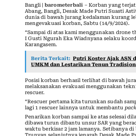
Bangli |
barometerbali
– Korban yang terja
Abang, Bangli, Desak Made Putri Suasti Ast
dunia di bawah jurang kedalaman kurang le
mengevakuasi korban, Sabtu (14/9/2024).
“Sampai di atas kami menggunakan drone th
I Gusti Ngurah Eka Wiadnyana selaku koord
Karangasem.
Berita Terkait:
Putri Koster Ajak ASN 
UMKM dan Lestarikan Tenun Tradision
Posisi korban berhasil terlihat di bawah j
melaksanakan evakuasi menggunakan tekni
rescuer.
“Rescuer pertama kita turunkan sudah sam
lagi 1 rescuer lainnya untuk membantu
pack
Penarikan korban sampai ke atas selesai di
dibawa turun dibantu unsur SAR yang berad
waktu berkisar 2 jam lamanya. Setibanya d
Trunyan selanjutnya jenazah Desak Made Pu