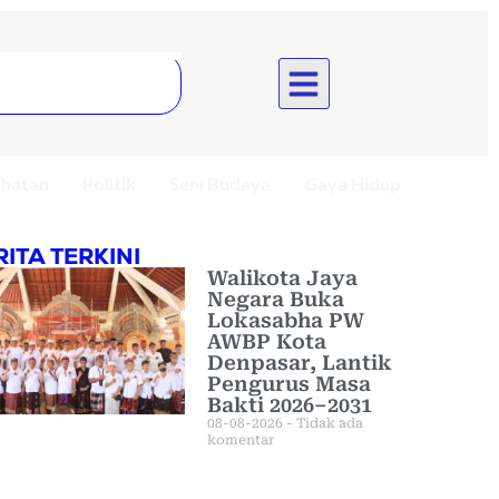
hatan
Politik
Seni Budaya
Gaya Hidup
RITA TERKINI
Walikota Jaya
Negara Buka
Lokasabha PW
AWBP Kota
Denpasar, Lantik
Pengurus Masa
Bakti 2026–2031
08-08-2026
Tidak ada
komentar