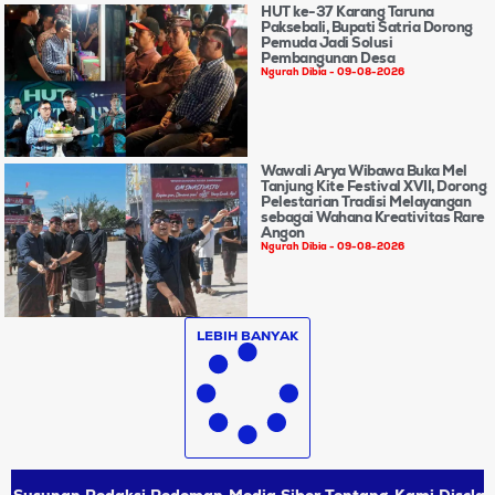
HUT ke-37 Karang Taruna
Paksebali, Bupati Satria Dorong
Pemuda Jadi Solusi
Pembangunan Desa
Ngurah Dibia
09-08-2026
Wawali Arya Wibawa Buka Mel
Tanjung Kite Festival XVII, Dorong
Pelestarian Tradisi Melayangan
sebagai Wahana Kreativitas Rare
Angon
Ngurah Dibia
09-08-2026
LEBIH BANYAK
Susunan Redaksi
Pedoman Media Siber
Tentang Kami
Disclai