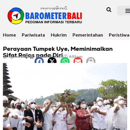
Home
Pariwisata
Hukrim
Pemerintahan
Peristiwa
Perayaan Tumpek Uye, Meminimalkan
Sifat Rajas pada Diri
Ngurah Dibia
Januari 29, 2022
6:53 pm