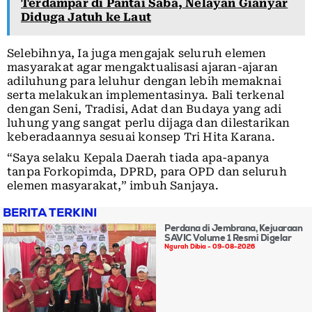
Terdampar di Pantai Saba, Nelayan Gianyar
Diduga Jatuh ke Laut
Selebihnya, Ia juga mengajak seluruh elemen
masyarakat agar mengaktualisasi ajaran-ajaran
adiluhung para leluhur dengan lebih memaknai
serta melakukan implementasinya. Bali terkenal
dengan Seni, Tradisi, Adat dan Budaya yang adi
luhung yang sangat perlu dijaga dan dilestarikan
keberadaannya sesuai konsep Tri Hita Karana.
“Saya selaku Kepala Daerah tiada apa-apanya
tanpa Forkopimda, DPRD, para OPD dan seluruh
elemen masyarakat,” imbuh Sanjaya.
BERITA TERKINI
Perdana di Jembrana, Kejuaraan
SAVIC Volume 1 Resmi Digelar
Ngurah Dibia
09-08-2026