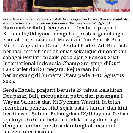
Foto: Mewakili Tim Pencak Silat Militer Angkatan Darat, Serda I Kadek Adi
Budiasta berhasil meraih medali emas. (Barometerbali/udy/rah)
Barometer Bali
| Denpasar – Kembali, prajurit
Kodam IX/Udayana mengukir prestasi gemilang di
kancah internasional. Mewakili Tim Pencak Silat
Militer Angkatan Darat, Serda I Kadek Adi Budiasta
berhasil meraih medali emas sekaligus dinobatkan
sebagai Pesilat Terbaik pada ajang Pencak Silat
International Indonesia Champ 3rd yang diikuti
5.000 atlet dari 20 negara. Kejuaraan ini
berlangsung di Sumatra Utara pada 4–10 Agustus
2025.
Serda Kadek, prajurit berusia 23 tahun kelahiran
Denpasar, Bali, merupakan putra dari pasangan I
Wayan Sukarsa dan Ni Nyoman Warniti. Ia telah
menekuni pencak silat sejak usia 5 tahun, dan kini
berdinas di Satuan Bekangdam IX/Udayana. Rekam
jejaknya di dunia bela diri tidak diragukan lagi,
dengan deretan prestasi dari tingkat nasional
hingga internasional.