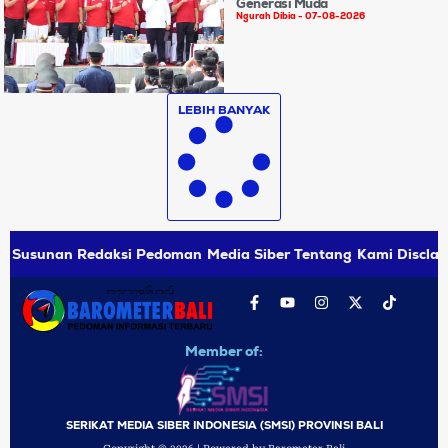
Generasi Muda
Ngurah Dibia
07-08-2026
LEBIH BANYAK
Susunan Redaksi
Pedoman Media Siber
Tentang Kami
Disclai
Member of:
SERIKAT MEDIA SIBER INDONESIA (SMSI) PROVINSI BALI