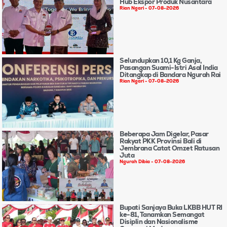
Hub Ekspor Produk Nusantara
Rian Ngari
07-08-2026
Selundupkan 10,1 Kg Ganja,
Pasangan Suami-Istri Asal India
Ditangkap di Bandara Ngurah Rai
Rian Ngari
07-08-2026
Beberapa Jam Digelar, Pasar
Rakyat PKK Provinsi Bali di
Jembrana Catat Omzet Ratusan
Juta
Ngurah Dibia
07-08-2026
Bupati Sanjaya Buka LKBB HUT RI
ke-81, Tanamkan Semangat
Disiplin dan Nasionalisme