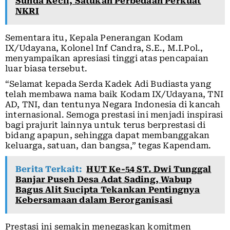
Sunda Kecil, Satukan Perbedaan Perkuat
NKRI
Sementara itu, Kepala Penerangan Kodam
IX/Udayana, Kolonel Inf Candra, S.E., M.I.Pol.,
menyampaikan apresiasi tinggi atas pencapaian
luar biasa tersebut.
“Selamat kepada Serda Kadek Adi Budiasta yang
telah membawa nama baik Kodam IX/Udayana, TNI
AD, TNI, dan tentunya Negara Indonesia di kancah
internasional. Semoga prestasi ini menjadi inspirasi
bagi prajurit lainnya untuk terus berprestasi di
bidang apapun, sehingga dapat membanggakan
keluarga, satuan, dan bangsa,” tegas Kapendam.
Berita Terkait:
HUT Ke-54 ST. Dwi Tunggal
Banjar Puseh Desa Adat Sading, Wabup
Bagus Alit Sucipta Tekankan Pentingnya
Kebersamaan dalam Berorganisasi
Prestasi ini semakin menegaskan komitmen