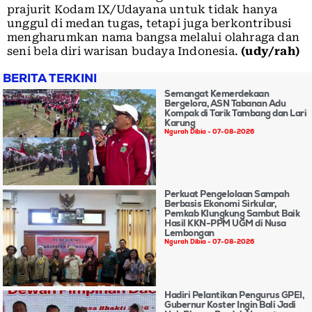
prajurit Kodam IX/Udayana untuk tidak hanya
unggul di medan tugas, tetapi juga berkontribusi
mengharumkan nama bangsa melalui olahraga dan
seni bela diri warisan budaya Indonesia.
(udy/rah)
BERITA TERKINI
Semangat Kemerdekaan
Bergelora, ASN Tabanan Adu
Kompak di Tarik Tambang dan Lari
Karung
Ngurah Dibia
07-08-2026
Perkuat Pengelolaan Sampah
Berbasis Ekonomi Sirkular,
Pemkab Klungkung Sambut Baik
Hasil KKN-PPM UGM di Nusa
Lembongan
Ngurah Dibia
07-08-2026
Hadiri Pelantikan Pengurus GPEI,
Gubernur Koster Ingin Bali Jadi