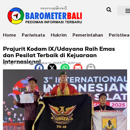
Home
Pariwisata
Hukrim
Pemerintahan
Peristiwa
Prajurit Kodam IX/Udayana Raih Emas
dan Pesilat Terbaik di Kejuaraan
Internasional
Ngurah Dibia
Agustus 11, 2025
9:07 am