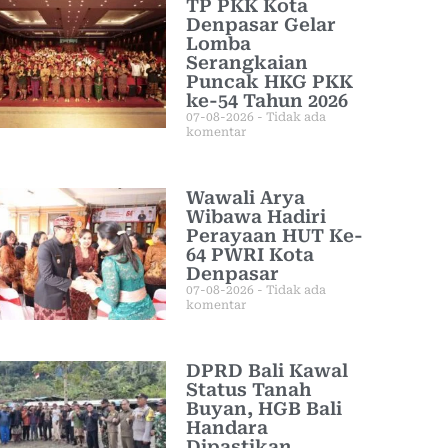
TP PKK Kota
Denpasar Gelar
Lomba
Serangkaian
Puncak HKG PKK
ke-54 Tahun 2026
07-08-2026
Tidak ada
komentar
Wawali Arya
Wibawa Hadiri
Perayaan HUT Ke-
64 PWRI Kota
Denpasar
07-08-2026
Tidak ada
komentar
DPRD Bali Kawal
Status Tanah
Buyan, HGB Bali
Handara
Dipastikan