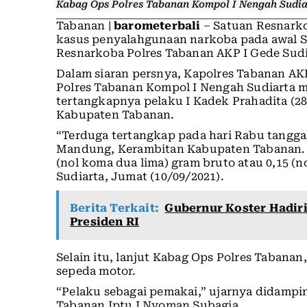
Kabag Ops Polres Tabanan Kompol I Nengah Sudiar
Tabanan |
barometerbali
– Satuan Resnarko
kasus penyalahgunaan narkoba pada awal S
Resnarkoba Polres Tabanan AKP I Gede Sudi
Dalam siaran persnya, Kapolres Tabanan AK
Polres Tabanan Kompol I Nengah Sudiarta 
tertangkapnya pelaku I Kadek Prahadita (2
Kabupaten Tabanan.
“Terduga tertangkap pada hari Rabu tangga
Mandung, Kerambitan Kabupaten Tabanan. D
(nol koma dua lima) gram bruto atau 0,15 (n
Sudiarta, Jumat (10/09/2021).
Berita Terkait:
Gubernur Koster Hadir
Presiden RI
Selain itu, lanjut Kabag Ops Polres Tabanan
sepeda motor.
“Pelaku sebagai pemakai,” ujarnya didampi
Tabanan Iptu I Nyoman Subagia.