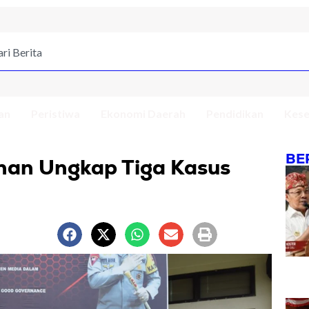
an
Peristiwa
Ekonomi Daerah
Pendidikan
Kese
BE
nan Ungkap Tiga Kasus