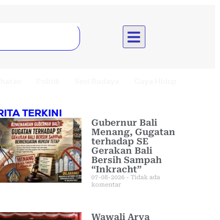
hatan
Politik
Seni Budaya
Gaya Hidup
RITA TERKINI
Gubernur Bali
Menang, Gugatan
terhadap SE
Gerakan Bali
Bersih Sampah
“Inkracht”
07-08-2026
Tidak ada
komentar
Wawali Arya