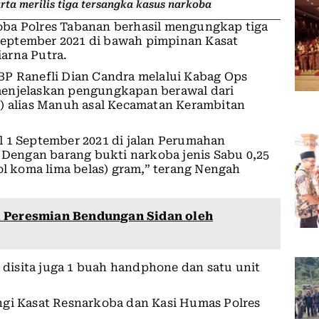
ta merilis tiga tersangka kasus narkoba
ba Polres Tabanan berhasil mengungkap tiga
eptember 2021 di bawah pimpinan Kasat
arna Putra.
BP Ranefli Dian Candra melalui Kabag Ops
menjelaskan pengungkapan berawal dari
8) alias Manuh asal Kecamatan Kerambitan
l 1 September 2021 di jalan Perumahan
engan barang bukti narkoba jenis Sabu 0,25
ol koma lima belas) gram,” terang Nengah
i Peresmian Bendungan Sidan oleh
, disita juga 1 buah handphone dan satu unit
ngi Kasat Resnarkoba dan Kasi Humas Polres