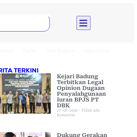
hatan
Politik
Seni Budaya
Gaya Hidup
RITA TERKINI
Kejari Badung
Terbitkan Legal
Opinion Dugaan
Penyalahgunaan
Iuran BPJS PT
DBK
07-08-2026
Tidak ada
komentar
Dukung Gerakan