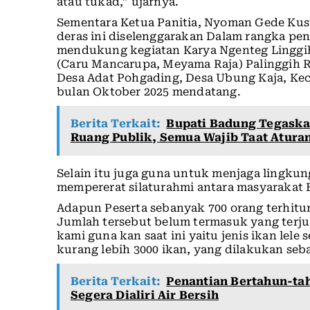
atau tukad,” ujarnya.
Sementara Ketua Panitia, Nyoman Gede Kus
deras ini diselenggarakan Dalam rangka p
mendukung kegiatan Karya Ngenteg Linggi
(Caru Mancarupa, Meyama Raja) Palinggih 
Desa Adat Pohgading, Desa Ubung Kaja, Ke
bulan Oktober 2025 mendatang.
Berita Terkait:
Bupati Badung Tegaska
Ruang Publik, Semua Wajib Taat Atura
Selain itu juga guna untuk menjaga lingkun
mempererat silaturahmi antara masyarakat 
Adapun Peserta sebanyak 700 orang terhitun
Jumlah tersebut belum termasuk yang terjua
kami guna kan saat ini yaitu jenis ikan lele
kurang lebih 3000 ikan, yang dilakukan seb
Berita Terkait:
Penantian Bertahun-tah
Segera Dialiri Air Bersih