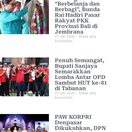
“Berbelanja dan
Berbagi”, Bunda
Rai Hadiri Pasar
Rakyat PKK
Provinsi Bali di
Jembrana
07-08-2026
Tidak ada
komentar
Penuh Semangat,
Bupati Sanjaya
Semarakkan
Lomba Antar OPD
Sambut HUT ke-81
di Tabanan
07-08-2026
Tidak ada
komentar
PAW KORPRI
Denpasar
Dikukuhkan, DPN