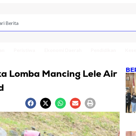
an
Peristiwa
Ekonomi Daerah
Pendidikan
Kese
BE
ka Lomba Mancing Lele Air
d