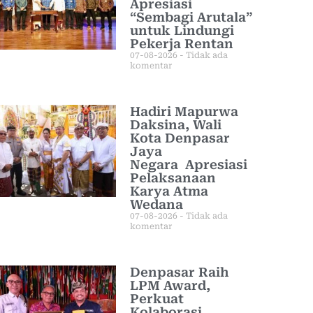
Apresiasi
“Sembagi Arutala”
untuk Lindungi
Pekerja Rentan
07-08-2026
Tidak ada
komentar
Hadiri Mapurwa
Daksina, Wali
Kota Denpasar
Jaya
Negara Apresiasi
Pelaksanaan
Karya Atma
Wedana
07-08-2026
Tidak ada
komentar
Denpasar Raih
LPM Award,
Perkuat
Kolaborasi