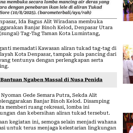
dana membuka secara lomba mancing air deras yang
ra dengan penebaran ikan lele di aliran Tukad
ore (10/8/2025). (barometerbali/ays/rah)
enpasar, Ida Bagus Alit Wiradana membuka
nggarakan Banjar Binoh Kelod, Denpasar Utara
 (sungai) Tag-Tag Taman Kota Lumintang,
erganti memadati Kawasan aliran tukad tag-tag di
layah Kota Denpasar, tampak pula pancing dari
i yang tentunya dengan perlengkapan serta
ing.
 Bantuan Ngaben Massal di Nusa Penida
 Nyoman Gede Semara Putra, Sekda Alit
elenggarakan Banjar Binoh Kelod. Disamping
a memberi ruang rekreasi, lomba ini
ungan dan kebersihan aliran tukad tersebut.
aan kegiatan ini, semoga selain menjadi wahana
kasi untuk terus menjaga kelestarian lingkungan