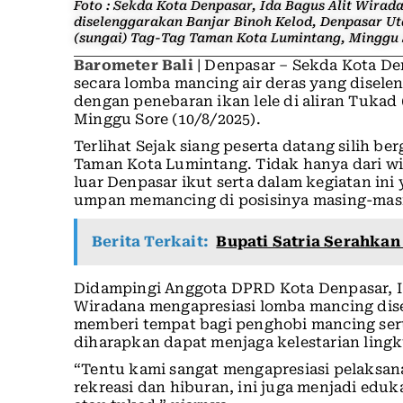
Foto : Sekda Kota Denpasar, Ida Bagus Alit Wira
diselenggarakan Banjar Binoh Kelod, Denpasar Uta
(sungai) Tag-Tag Taman Kota Lumintang, Minggu S
Barometer Bali
| Denpasar – Sekda Kota D
secara lomba mancing air deras yang disele
dengan penebaran ikan lele di aliran Tukad
Minggu Sore (10/8/2025).
Terlihat Sejak siang peserta datang silih b
Taman Kota Lumintang. Tidak hanya dari wi
luar Denpasar ikut serta dalam kegiatan in
umpan memancing di posisinya masing-mas
Berita Terkait:
Bupati Satria Serahkan
Didampingi Anggota DPRD Kota Denpasar, I
Wiradana mengapresiasi lomba mancing dis
memberi tempat bagi penghobi mancing sert
diharapkan dapat menjaga kelestarian lingk
“Tentu kami sangat mengapresiasi pelaksan
rekreasi dan hiburan, ini juga menjadi edu