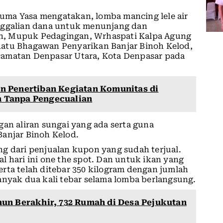
uma Yasa mengatakan, lomba mancing lele air
enggalian dana untuk menunjang dan
h, Mupuk Pedagingan, Wrhaspati Kalpa Agung
Ratu Bhagawan Penyarikan Banjar Binoh Kelod,
camatan Denpasar Utara, Kota Denpasar pada
n Penertiban Kegiatan Komunitas di
n Tanpa Pengecualian
gan aliran sungai yang ada serta guna
Banjar Binoh Kelod.
g dari penjualan kupon yang sudah terjual.
l hari ini one the spot. Dan untuk ikan yang
 serta telah ditebar 350 kilogram dengan jumlah
anyak dua kali tebar selama lomba berlangsung.
un Berakhir, 732 Rumah di Desa Pejukutan