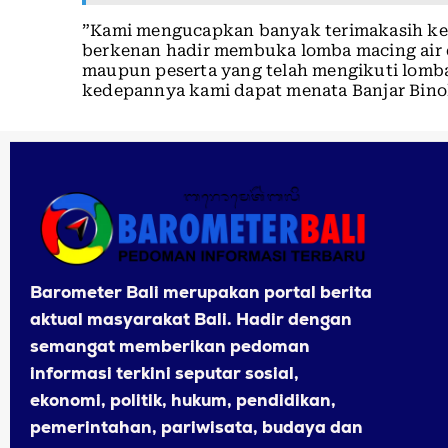
”Kami mengucapkan banyak terimakasih ke
berkenan hadir membuka lomba macing air d
maupun peserta yang telah mengikuti lomba
kedepannya kami dapat menata Banjar Binoh
Barometer Bali merupakan portal berita
aktual masyarakat Bali. Hadir dengan
semangat memberikan pedoman
informasi terkini seputar sosial,
ekonomi, politik, hukum, pendidikan,
pemerintahan, pariwisata, budaya dan