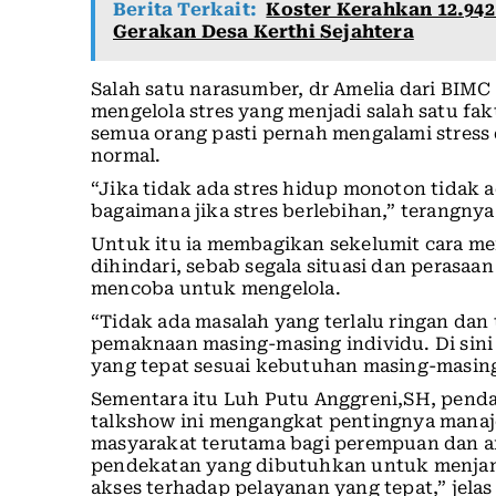
Berita Terkait:
Koster Kerahkan 12.942
Gerakan Desa Kerthi Sejahtera
Salah satu narasumber, dr Amelia dari BIMC
mengelola stres yang menjadi salah satu fa
semua orang pasti pernah mengalami stress
normal.
“Jika tidak ada stres hidup monoton tidak 
bagaimana jika stres berlebihan,” terangnya
Untuk itu ia membagikan sekelumit cara me
dihindari, sebab segala situasi dan perasa
mencoba untuk mengelola.
“Tidak ada masalah yang terlalu ringan dan 
pemaknaan masing-masing individu. Di sini 
yang tepat sesuai kebutuhan masing-masing 
Sementara itu Luh Putu Anggreni,SH, pen
talkshow ini mengangkat pentingnya manaje
masyarakat terutama bagi perempuan dan a
pendekatan yang dibutuhkan untuk menjam
akses terhadap pelayanan yang tepat,” jela