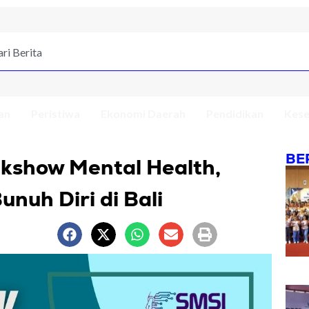
an
Peristiwa
Ekonomi Daerah
Pendidikan
Kese
BE
lkshow Mental Health,
nuh Diri di Bali