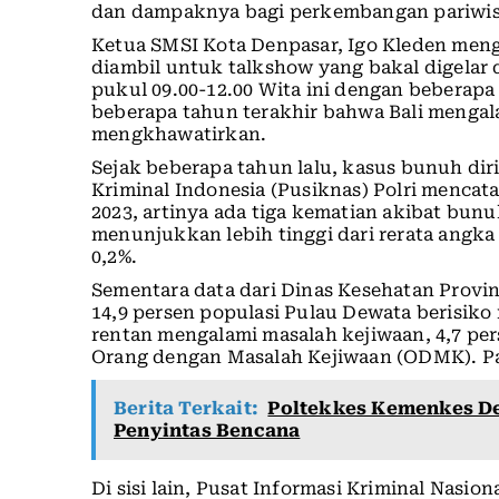
dan dampaknya bagi perkembangan pariwisat
Ketua SMSI Kota Denpasar, Igo Kleden meng
diambil untuk talkshow yang bakal digelar
pukul 09.00-12.00 Wita ini dengan beberap
beberapa tahun terakhir bahwa Bali menga
mengkhawatirkan.
Sejak beberapa tahun lalu, kasus bunuh diri
Kriminal Indonesia (Pusiknas) Polri mencatat
2023, artinya ada tiga kematian akibat bunuh
menunjukkan lebih tinggi dari rerata angka
0,2%.
Sementara data dari Dinas Kesehatan Provi
14,9 persen populasi Pulau Dewata berisiko
rentan mengalami masalah kejiwaan, 4,7 per
Orang dengan Masalah Kejiwaan (ODMK). Pal
Berita Terkait:
Poltekkes Kemenkes D
Penyintas Bencana
Di sisi lain, Pusat Informasi Kriminal Nasi