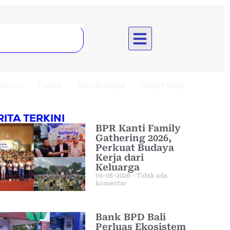
hatan
Politik
Seni Budaya
Gaya Hidup
RITA TERKINI
BPR Kanti Family
Gathering 2026,
Perkuat Budaya
Kerja dari
Keluarga
09-08-2026
Tidak ada
komentar
Bank BPD Bali
Perluas Ekosistem