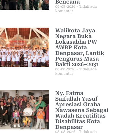
Bencana
09-08-2026
Tidak ada
komentar
Walikota Jaya
Negara Buka
Lokasabha PW
AWBP Kota
Denpasar, Lantik
Pengurus Masa
Bakti 2026–2031
08-08-2026
Tidak ada
komentar
Ny. Fatma
Saifullah Yusuf
Apresiasi Graha
Nawasena Sebagai
Wadah Kreatifitas
Disabilitas Kota
Denpasar
08-08-2026
Tidak ada