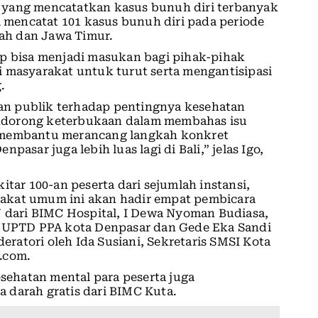
lri yang mencatatkan kasus bunuh diri terbanyak
i mencatat 101 kasus bunuh diri pada periode
gah dan Jawa Timur.
ap bisa menjadi masukan bagi pihak-pihak
 masyarakat untuk turut serta mengantisipasi
.
n publik terhadap pentingnya kesehatan
ndorong keterbukaan dalam membahas isu
a membantu merancang langkah konkret
asar juga lebih luas lagi di Bali,” jelas Igo,
itar 100-an peserta dari sejumlah instansi,
akat umum ini akan hadir empat pembicara
J dari BIMC Hospital, I Dewa Nyoman Budiasa,
UPTD PPA kota Denpasar dan Gede Eka Sandi
deratori oleh Ida Susiani, Sekretaris SMSI Kota
.com.
esehatan mental para peserta juga
 darah gratis dari BIMC Kuta.