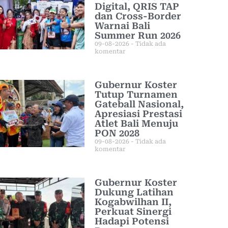
Digital, QRIS TAP
dan Cross-Border
Warnai Bali
Summer Run 2026
09-08-2026
Tidak ada
komentar
Gubernur Koster
Tutup Turnamen
Gateball Nasional,
Apresiasi Prestasi
Atlet Bali Menuju
PON 2028
09-08-2026
Tidak ada
komentar
Gubernur Koster
Dukung Latihan
Kogabwilhan II,
Perkuat Sinergi
Hadapi Potensi