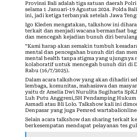
Provinsi Bali adalah tiga satuan daerah Po
selama 1 Januari-19 Agustus 2024. Polda Bal
ini, jadi ketiga terbanyak setelah Jawa Ten
Igo Kleden mengatakan, talkshow ini dihar
terkait dan menjadi wacana bermanfaat bagi
dan mencegah kejadian bunuh diri berulang
“Kami harap akan semakin tumbuh kesadara
mental dan pencegahan bunuh diri dan me
mental health tanpa stigma yang ujungny
kolaboratif untuk mencegah bunuh diri di Denp
Rabu (16/7/2025).
Dalam acara talkshow yang akan dihadiri sek
lembaga, komunitas, mahasiswa dan masyar
yaitu dr Amelia Dwi Nurulita Sugiharta SpK
Luh Putu Anggreni,SH Pendamping Hukum 
Asmadi atau Bli Lolo. Talkshow kali ini dimo
Denpasar yang juga Pemred wartabalionline
Selain acara talkshow dan sharing terkait k
berkesempatan mendapat pelayanan tes gula