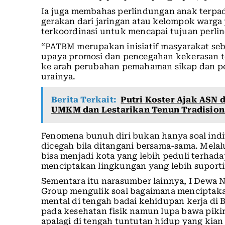
Ia juga membahas perlindungan anak terpa
gerakan dari jaringan atau kelompok warga 
terkoordinasi untuk mencapai tujuan perli
“PATBM merupakan inisiatif masyarakat se
upaya promosi dan pencegahan kekerasan
ke arah perubahan pemahaman sikap dan pe
urainya.
Berita Terkait:
Putri Koster Ajak ASN 
UMKM dan Lestarikan Tenun Tradision
Fenomena bunuh diri bukan hanya soal indiv
dicegah bila ditangani bersama-sama. Melal
bisa menjadi kota yang lebih peduli terha
menciptakan lingkungan yang lebih suporti
Sementara itu narasumber lainnya, I Dewa 
Group mengulik soal bagaimana menciptak
mental di tengah badai kehidupan kerja di 
pada kesehatan fisik namun lupa bawa pikir
apalagi di tengah tuntutan hidup yang kia