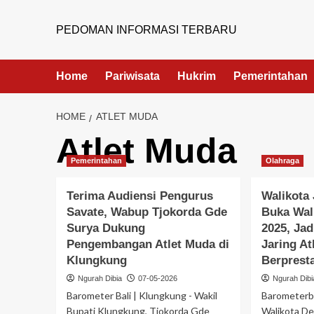
PEDOMAN INFORMASI TERBARU
Home
Pariwisata
Hukrim
Pemerintahan
HOME
ATLET MUDA
Atlet Muda
Pemerintahan
Olahraga
Terima Audiensi Pengurus
Walikota
Savate, Wabup Tjokorda Gde
Buka Wal
Surya Dukung
2025, Jad
Pengembangan Atlet Muda di
Jaring At
Klungkung
Berprest
Ngurah Dibia
07-05-2026
Ngurah Dibi
Barometer Bali | Klungkung - Wakil
Barometerba
Bupati Klungkung, Tjokorda Gde
Walikota De