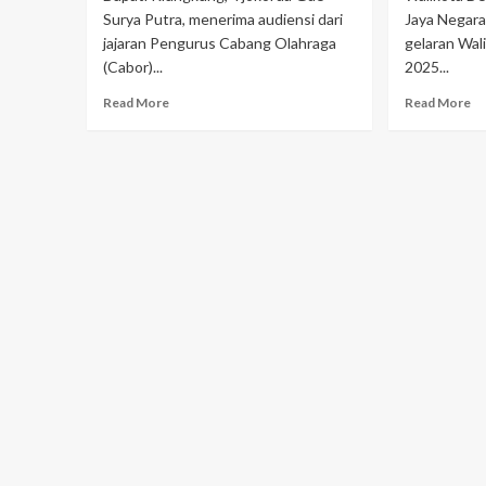
Surya Putra, menerima audiensi dari
Jaya Negar
jajaran Pengurus Cabang Olahraga
gelaran Wal
(Cabor)...
2025...
Read More
Read More