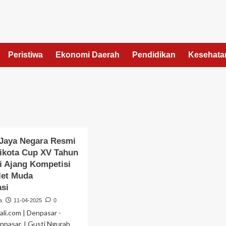
Peristiwa
Ekonomi Daerah
Pendidikan
Kesehata
 Jaya Negara Resmi
ikota Cup XV Tahun
i Ajang Kompetisi
let Muda
asi
a
11-04-2025
0
li.com | Denpasar -
npasar, I Gusti Ngurah