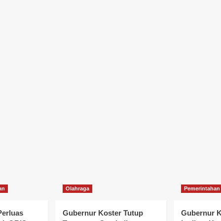
an
Olahraga
Pemerintahan
Perluas
Gubernur Koster Tutup
Gubernur K