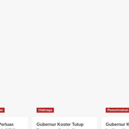
an
Olahraga
Pemerintahan
Perluas
Gubernur Koster Tutup
Gubernur K