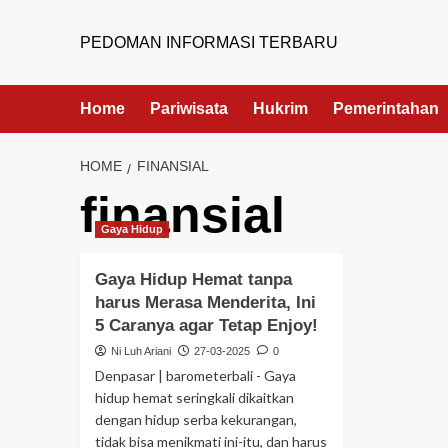
PEDOMAN INFORMASI TERBARU
Home
Pariwisata
Hukrim
Pemerintahan
HOME
FINANSIAL
finansial
Gaya Hidup
Gaya Hidup Hemat tanpa
harus Merasa Menderita, Ini
5 Caranya agar Tetap Enjoy!
Ni Luh Ariani
27-03-2025
0
Denpasar | barometerbali - Gaya
hidup hemat seringkali dikaitkan
dengan hidup serba kekurangan,
tidak bisa menikmati ini-itu, dan harus