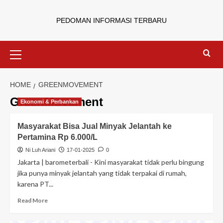
PEDOMAN INFORMASI TERBARU
HOME
GREENMOVEMENT
GreenMovement
Ekonomi & Perbankan
Masyarakat Bisa Jual Minyak Jelantah ke
Pertamina Rp 6.000/L
Ni Luh Ariani
17-01-2025
0
Jakarta | barometerbali - Kini masyarakat tidak perlu bingung
jika punya minyak jelantah yang tidak terpakai di rumah,
karena PT...
Read More