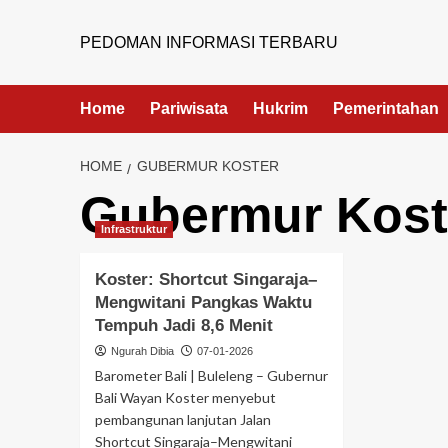
PEDOMAN INFORMASI TERBARU
Home
Pariwisata
Hukrim
Pemerintahan
HOME
GUBERMUR KOSTER
Gubermur Kost
Infrastruktur
Koster: Shortcut Singaraja–
Mengwitani Pangkas Waktu
Tempuh Jadi 8,6 Menit
Ngurah Dibia
07-01-2026
Barometer Bali | Buleleng – Gubernur
Bali Wayan Koster menyebut
pembangunan lanjutan Jalan
Shortcut Singaraja–Mengwitani