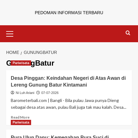
PEDOMAN INFORMASI TERBARU
HOME
GUNUNGBATUR
GunungBatur
Pariwisata
Desa Pinggan: Keindahan Negeri di Atas Awan di
Lereng Gunung Batur Kintamani
Ni Luh Ariani
07-07-2026
Barometerbali.com | Bangli - Bila pulau Jawa punya Dieng
sebagai desa atas awan, pulau Bali juga tak mau kalah. Desa...
Read More
Pariwisata
Pura Ulun Danu: Kemegahan Pura Suci di