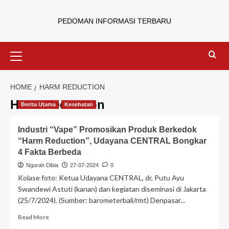
PEDOMAN INFORMASI TERBARU
HOME
HARM REDUCTION
Harm Reduction
Berita Utama
Kesehatan
Industri “Vape” Promosikan Produk Berkedok
“Harm Reduction”, Udayana CENTRAL Bongkar
4 Fakta Berbeda
Ngurah Dibia
27-07-2024
0
Kolase foto: Ketua Udayana CENTRAL, dr, Putu Ayu
Swandewi Astuti (kanan) dan kegiatan diseminasi di Jakarta
(25/7/2024). (Sumber: barometerbali/rmt) Denpasar...
Read More