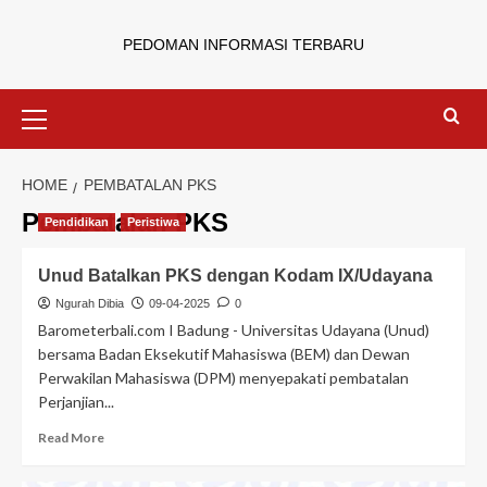
PEDOMAN INFORMASI TERBARU
HOME
PEMBATALAN PKS
Pembatalan PKS
Pendidikan
Peristiwa
Unud Batalkan PKS dengan Kodam IX/Udayana
Ngurah Dibia
09-04-2025
0
Barometerbali.com I Badung - Universitas Udayana (Unud)
bersama Badan Eksekutif Mahasiswa (BEM) dan Dewan
Perwakilan Mahasiswa (DPM) menyepakati pembatalan
Perjanjian...
Read More