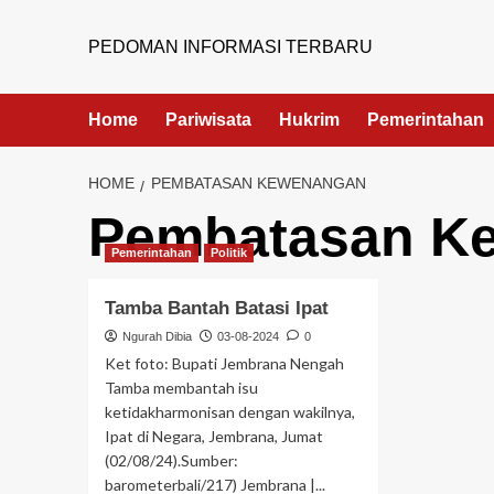
PEDOMAN INFORMASI TERBARU
Home
Pariwisata
Hukrim
Pemerintahan
HOME
PEMBATASAN KEWENANGAN
Pembatasan K
Pemerintahan
Politik
Tamba Bantah Batasi Ipat
Ngurah Dibia
03-08-2024
0
Ket foto: Bupati Jembrana Nengah
Tamba membantah isu
ketidakharmonisan dengan wakilnya,
Ipat di Negara, Jembrana, Jumat
(02/08/24).Sumber:
barometerbali/217) Jembrana |...