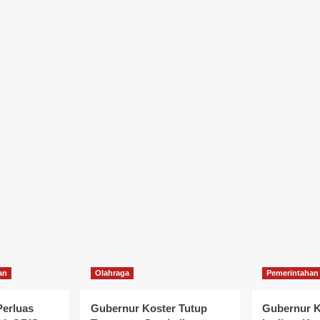
an
Olahraga
Pemerintahan
Perluas
Gubernur Koster Tutup
Gubernur K