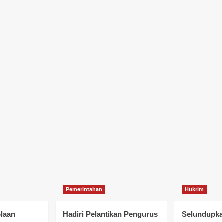
Pemerintahan
Hukrim
olaan
Hadiri Pelantikan Pengurus
Selundupka