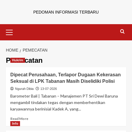
PEDOMAN INFORMASI TERBARU
HOME
PEMECATAN
Pemecatan
Hukrim
Dipecat Perusahaan, Terlapor Dugaan Kekerasan
Seksual di LPK Tabanan Masih Diselidiki Polisi
Ngurah Dibia
13-07-2026
Barometer Bali | Tabanan – Manajemen PT Sri Dewi Baruna
mengambil tindakan tegas dengan memberhentikan
karyawannya berinisial Kadek A, yang...
Read More
Info