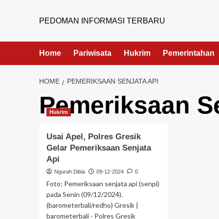
PEDOMAN INFORMASI TERBARU
Home
Pariwisata
Hukrim
Pemerintahan
HOME
PEMERIKSAAN SENJATA API
Pemeriksaan Se
Hukrim
Usai Apel, Polres Gresik
Gelar Pemeriksaan Senjata
Api
Ngurah Dibia
09-12-2024
0
Foto: Pemeriksaan senjata api (senpi)
pada Senin (09/12/2024).
(barometerbali/redho) Gresik |
barometerbali - Polres Gresik