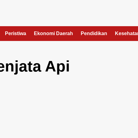
Peristiwa
Ekonomi Daerah
Pendidikan
Kesehata
njata Api