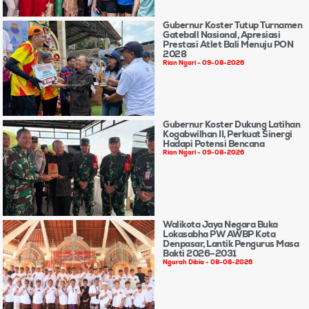
Gubernur Koster Tutup Turnamen
Gateball Nasional, Apresiasi
Prestasi Atlet Bali Menuju PON
2028
Rian Ngari
09-08-2026
Gubernur Koster Dukung Latihan
Kogabwilhan II, Perkuat Sinergi
Hadapi Potensi Bencana
Rian Ngari
09-08-2026
Walikota Jaya Negara Buka
Lokasabha PW AWBP Kota
Denpasar, Lantik Pengurus Masa
Bakti 2026–2031
Ngurah Dibia
08-08-2026