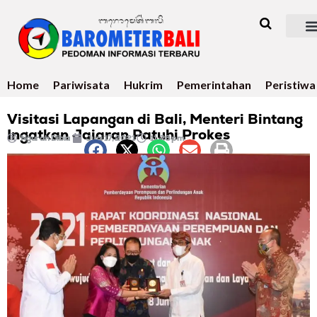
Home
Pariwisata
Hukrim
Pemerintahan
Peristiwa
Visitasi Lapangan di Bali, Menteri Bintang
Ingatkan Jajaran Patuhi Prokes
Ngurah Dibia
Juni 17, 2021
11:26 pm