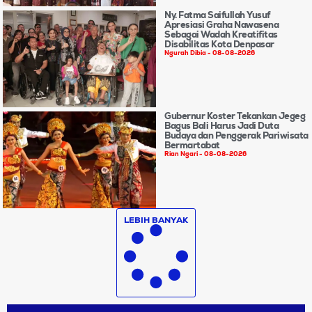
Ny. Fatma Saifullah Yusuf
Apresiasi Graha Nawasena
Sebagai Wadah Kreatifitas
Disabilitas Kota Denpasar
Ngurah Dibia
08-08-2026
Gubernur Koster Tekankan Jegeg
Bagus Bali Harus Jadi Duta
Budaya dan Penggerak Pariwisata
Bermartabat
Rian Ngari
08-08-2026
LEBIH BANYAK