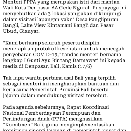
Menteri PPPA yang merupakan istri dari mantan
Wali Kota Denpasar AA Gede Ngurah Puspayoga ini
menyebutkan ada 3 lokasi yang akan dikunjungi
dalam visitasi lapangan yakni Desa Panglipuran
Bangli, Lake View Kintamani Bangli dan Pasar
Ubud, Gianyar.
“Kami berharap seluruh peserta disiplin
menerapkan protokol kesehatan untuk mencegah
penyebaran COVID-19,” tandas menteri bernama
lengkap I Gusti Ayu Bintang Darmawati ini kepada
media di Denpasar, Bali, Kamis (17/6)
Tak lupa wanita pertama asal Bali yang terpilih
sebagai menteri ini mengharapkan bantuan dan
kerja sama Pemerintah Provinsi Bali beserta
jajaran dalam mendukung visitasi tersebut.
Pada agenda sebelumnya, Rapat Koordinasi
Nasional Pemberdayaan Perempuan dan
Perlindungan Anak (PPPA) menghasilkan
“Komitmen” Bali, guna mengimplementasikan
komitmen sinergi layanan di pemerintah pusat dan