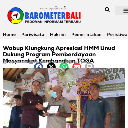
Home
Pariwisata
Hukrim
Pemerintahan
Peristiwa
Wabup Klungkung Apresiasi HMM Unud
Dukung Program Pemberdayaan
Masyarakat Kembangkan TOGA
Ngurah Dibia
September 30, 2025
6:27 pm