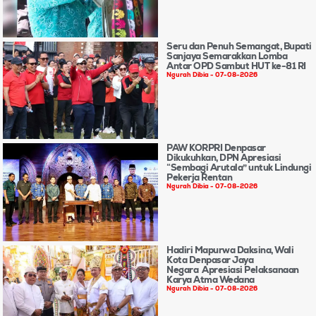
Seru dan Penuh Semangat, Bupati
Sanjaya Semarakkan Lomba
Antar OPD Sambut HUT ke-81 RI
Ngurah Dibia
07-08-2026
PAW KORPRI Denpasar
Dikukuhkan, DPN Apresiasi
“Sembagi Arutala” untuk Lindungi
Pekerja Rentan
Ngurah Dibia
07-08-2026
Hadiri Mapurwa Daksina, Wali
Kota Denpasar Jaya
Negara Apresiasi Pelaksanaan
Karya Atma Wedana
Ngurah Dibia
07-08-2026