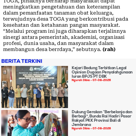
TOGA, pihaknya berharap masyarakat dapat
meningkatkan pengetahuan dan keterampilan
dalam pemanfaatan tanaman obat keluarga,
terwujudnya desa TOGA yang berkontribusi pada
kesehatan dan ketahanan pangan masyarakat.
“Melalui program ini juga diharapkan terjalinnya
sinergi antara pemerintah, akademisi, organisasi
profesi, dunia usaha, dan masyarakat dalam
membangun desa berrdaya,” sebutnya.
(rah)
BERITA TERKINI
Kejari Badung Terbitkan Legal
Opinion Dugaan Penyalahgunaan
Iuran BPJS PT DBK
Ngurah Dibia
07-08-2026
Dukung Gerakan “Berbelanja dan
Berbagi”, Bunda Rai Hadiri Pasar
Rakyat PKK Provinsi Bali di
Jembrana
Ngurah Dibia
07-08-2026