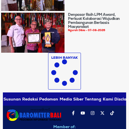
Denpasar Raih LPM Award,
Perkuat Kolaborasi Wujudkan
Pembangunan Berbasis
Masyarakat
Ngurah Dibia
07-08-2026
LEBIH BANYAK
Susunan Redaksi
Pedoman Media Siber
Tentang Kami
Disclai
Member of: