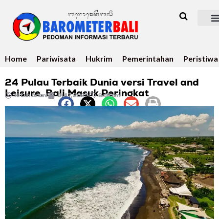
Home
Pariwisata
Hukrim
Pemerintahan
Peristiwa
24 Pulau Terbaik Dunia versi Travel and
Leisure, Bali Masuk Peringkat
Ni Luh Ariani
Juli 7, 2025
9:48 pm