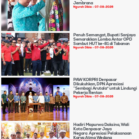
Jembrana
Ngurah Dibia
07-08-2026
Penuh Semangat, Bupati Sanjaya
Semarakkan Lomba Antar OPD
Sambut HUT ke-81 di Tabanan
Ngurah Dibia
07-08-2026
PAW KORPRI Denpasar
Dikukuhkan, DPN Apresiasi
“Sembagi Arutala” untuk Lindungi
Pekerja Rentan
Ngurah Dibia
07-08-2026
Hadiri Mapurwa Daksina, Wali
Kota Denpasar Jaya
Negara Apresiasi Pelaksanaan
Karya Atma Wedana