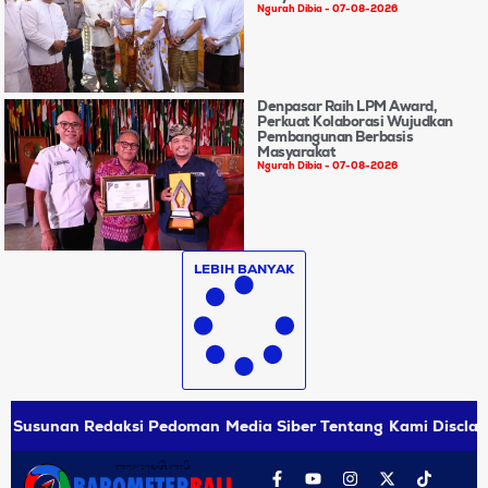
Ngurah Dibia
07-08-2026
Denpasar Raih LPM Award,
Perkuat Kolaborasi Wujudkan
Pembangunan Berbasis
Masyarakat
Ngurah Dibia
07-08-2026
LEBIH BANYAK
Susunan Redaksi
Pedoman Media Siber
Tentang Kami
Disclai