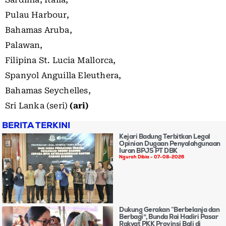
Pulau Harbour,
Bahamas Aruba,
Palawan,
Filipina St. Lucia Mallorca,
Spanyol Anguilla Eleuthera,
Bahamas Seychelles,
Sri Lanka (seri)
(ari)
BERITA TERKINI
Kejari Badung Terbitkan Legal
Opinion Dugaan Penyalahgunaan
Iuran BPJS PT DBK
Ngurah Dibia
07-08-2026
Dukung Gerakan “Berbelanja dan
Berbagi”, Bunda Rai Hadiri Pasar
Rakyat PKK Provinsi Bali di