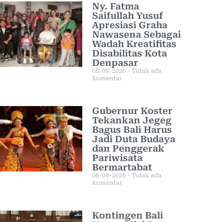
Ny. Fatma
Saifullah Yusuf
Apresiasi Graha
Nawasena Sebagai
Wadah Kreatifitas
Disabilitas Kota
Denpasar
08-08-2026
Tidak ada
komentar
Gubernur Koster
Tekankan Jegeg
Bagus Bali Harus
Jadi Duta Budaya
dan Penggerak
Pariwisata
Bermartabat
08-08-2026
Tidak ada
komentar
Kontingen Bali