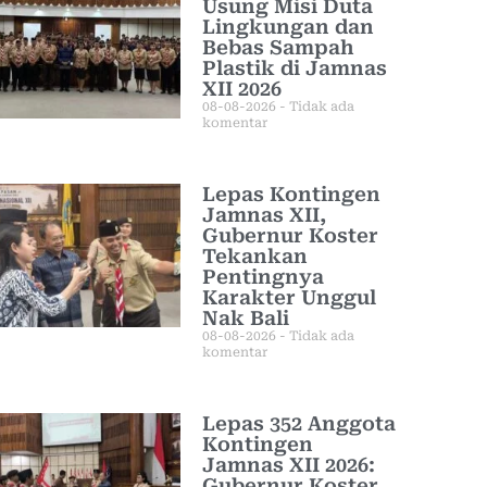
Usung Misi Duta
Lingkungan dan
Bebas Sampah
Plastik di Jamnas
XII 2026
08-08-2026
Tidak ada
komentar
Lepas Kontingen
Jamnas XII,
Gubernur Koster
Tekankan
Pentingnya
Karakter Unggul
Nak Bali
08-08-2026
Tidak ada
komentar
Lepas 352 Anggota
Kontingen
Jamnas XII 2026:
Gubernur Koster