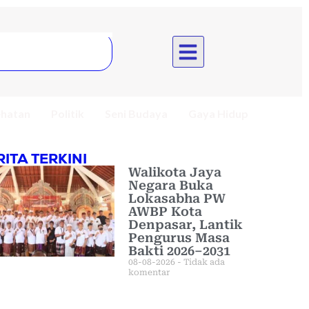
hatan
Politik
Seni Budaya
Gaya Hidup
RITA TERKINI
Walikota Jaya
Negara Buka
Lokasabha PW
AWBP Kota
Denpasar, Lantik
Pengurus Masa
Bakti 2026–2031
08-08-2026
Tidak ada
komentar