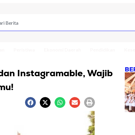
an
Peristiwa
Ekonomi Daerah
Pendidikan
Kese
BE
 dan Instagramable, Wajib
mu!