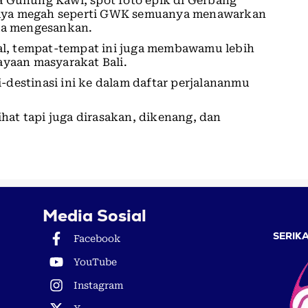
ura Gunung Kawi, spot foto epik di Gerbang
daya megah seperti GWK semuanya menawarkan
a mengesankan.
l, tempat-tempat ini juga membawamu lebih
ayaan masyarakat Bali.
destinasi ini ke dalam daftar perjalananmu
ihat tapi juga dirasakan, dikenang, dan
Media Sosial
SERIKA
Facebook
YouTube
Instagram