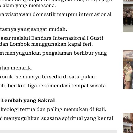
ap alam yang memesona.
para wisatawan domestik maupun internasional
litasnya yang sangat mudah.
sar melalui Bandara Internasional I Gusti
wa dan Lombok menggunakan kapal feri.
alam menyuguhkan pengalaman berlibur yang
utan menarik.
ikonik, semuanya tersedia di satu pulau.
i, berikut tiga rekomendasi tempat wisata
i Lembah yang Sakral
rkeologi tertua dan paling memukau di Bali.
ini menyuguhkan suasana spiritual yang kental