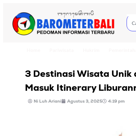
Home
Pariwisata
Hukrim
Pemerintah
3 Destinasi Wisata Unik
Masuk Itinerary Liburan
Ni Luh Ariani
Agustus 3, 2025
4:19 pm