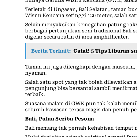
Budaya Garuda Wisnu Kencana (GWK) adal
Terletak di Ungasan, Bali Selatan, taman b
Wisnu Kencana setinggi 120 meter, salah sa
Selain menyaksikan kemegahan patung raks
berbagai pertunjukan seni tradisional Bali 
digelar secara rutin di area amphitheater.
Berita Terkait:
Catat! 5 Tips Liburan
Taman ini juga dilengkapi dengan museum, g
nyaman.
Salah satu spot yang tak boleh dilewatkan 
pengunjung bisa bersantai sambil menikm
terbaik.
Suasana malam di GWK pun tak kalah memik
seluruh kawasan terasa magis dan penuh pe
Bali, Pulau Seribu Pesona
Bali memang tak pernah kehabisan tempat m