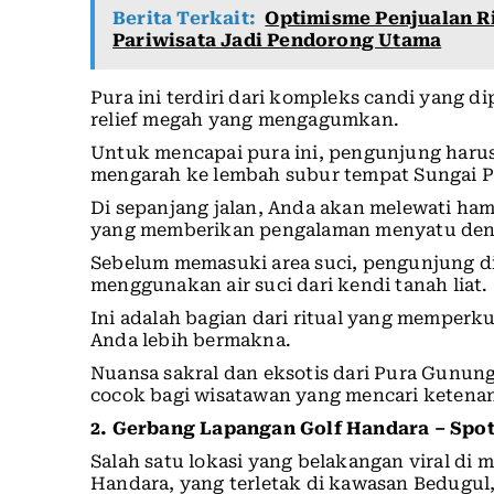
Berita Terkait:
Optimisme Penjualan Ri
Pariwisata Jadi Pendorong Utama
Pura ini terdiri dari kompleks candi yang 
relief megah yang mengagumkan.
Untuk mencapai pura ini, pengunjung haru
mengarah ke lembah subur tempat Sungai Pa
Di sepanjang jalan, Anda akan melewati ha
yang memberikan pengalaman menyatu den
Sebelum memasuki area suci, pengunjung di
menggunakan air suci dari kendi tanah liat.
Ini adalah bagian dari ritual yang memperk
Anda lebih bermakna.
Nuansa sakral dan eksotis dari Pura Gunun
cocok bagi wisatawan yang mencari ketena
2. Gerbang Lapangan Golf Handara – Spo
Salah satu lokasi yang belakangan viral di 
Handara, yang terletak di kawasan Bedugul, 