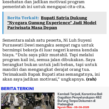
kesehatan dan jadikan motivasi program
pemerintah ini untuk mengapai cita-cita.
Berita Terkait:
Bupati Satria Dukung
"Nyegara Gunung Experience" Jadi Model
Pariwisata Masa Depan
Sementara salah satu peserta, Ni Luh Suyeni
Purnawati Dewi mengaku sempat ragu untuk
bermimpi bekerja di luar negeri karena kendala
biaya. “Dulu saya pikir mustahil. Tapi melalui
program kail ini, semua jalan dibukakan. Saya
berangkat bukan untuk jadi beban, tapi untuk
mandiri dan mengangkat derajat orang tua.
Terimakasih Bapak Bupati atas semangatnya, ini
akan saya jadikan motivasi,” ungkapnya.
(rah)
BERITA TERKINI
Kembali Terjadi, Karantina Bali
Gagalkan Penyelundupan 482
Burung Tanpa Dokumen di
Padangbai
Ngurah Dibia
06-08-2026