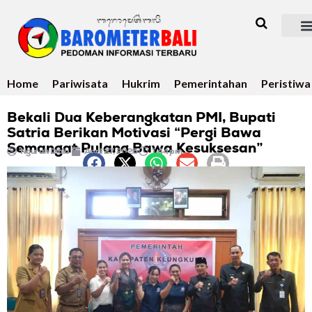
Home
Pariwisata
Hukrim
Pemerintahan
Peristiwa
Bekali Dua Keberangkatan PMI, Bupati
Satria Berikan Motivasi “Pergi Bawa
Semangat Pulang Bawa Kesuksesan”
Ngurah Dibia
April 27, 2026
1:44 pm