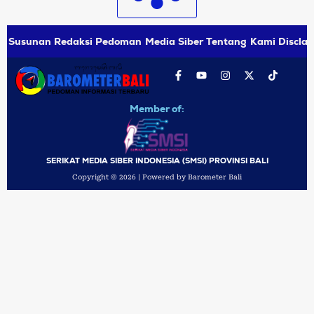
Susunan Redaksi
Pedoman Media Siber
Tentang Kami
Disclai
Member of:
SERIKAT MEDIA SIBER INDONESIA (SMSI) PROVINSI BALI
Copyright © 2026 | Powered by Barometer Bali