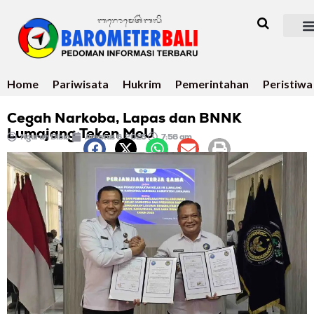
Home
Pariwisata
Hukrim
Pemerintahan
Peristiwa
Cegah Narkoba, Lapas dan BNNK
Lumajang Teken MoU
Ngurah Dibia
Agustus 6, 2025
7:56 am