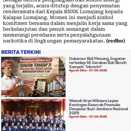
yang terjalin, acara ditutup dengan penyematan
cenderamata dari Kepala BNNK Lumajang kepada
Kalapas Lumajang. Momen ini menjadi simbol
komitmen bersama dalam menjalin kerja sama yang
berkelanjutan dan penuh semangat dalam
memerangi peredaran serta penyalahgunaan
narkotika di lingkungan pemasyarakatan.
(redho)
BERITA TERKINI
Gubernur Bali Menang, Gugatan
terhadap SE Gerakan Bali Bersih
Sampah “Inkracht”
Ngurah Dibia
07-08-2026
Wawali Arya Wibawa Lepas
Kontingen Kwarcab Pramuka
Denpasar Ikuti Jambore Nasional
2026
Ngurah Dibia
07-08-2026