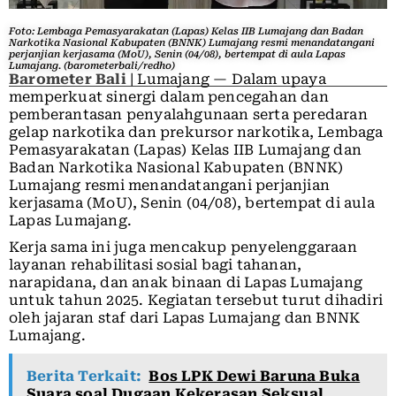
Foto: Lembaga Pemasyarakatan (Lapas) Kelas IIB Lumajang dan Badan
Narkotika Nasional Kabupaten (BNNK) Lumajang resmi menandatangani
perjanjian kerjasama (MoU), Senin (04/08), bertempat di aula Lapas
Lumajang. (barometerbali/redho)
Barometer Bali
| Lumajang — Dalam upaya
memperkuat sinergi dalam pencegahan dan
pemberantasan penyalahgunaan serta peredaran
gelap narkotika dan prekursor narkotika, Lembaga
Pemasyarakatan (Lapas) Kelas IIB Lumajang dan
Badan Narkotika Nasional Kabupaten (BNNK)
Lumajang resmi menandatangani perjanjian
kerjasama (MoU), Senin (04/08), bertempat di aula
Lapas Lumajang.
Kerja sama ini juga mencakup penyelenggaraan
layanan rehabilitasi sosial bagi tahanan,
narapidana, dan anak binaan di Lapas Lumajang
untuk tahun 2025. Kegiatan tersebut turut dihadiri
oleh jajaran staf dari Lapas Lumajang dan BNNK
Lumajang.
Berita Terkait:
Bos LPK Dewi Baruna Buka
Suara soal Dugaan Kekerasan Seksual