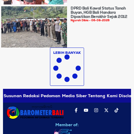
DPRD Bali Kawal Status Tanah
Buyan, HGB Bali Handara
Dipastikan Berakhir Sejak 2012
Ngurah Dibia
06-08-2026
LEBIH BANYAK
Susunan Redaksi
Pedoman Media Siber
Tentang Kami
Disclai
Member of: