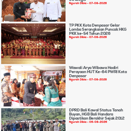
Ngurah Dibia
07-08-2026
TP PKK Kota Denpasar Gelar
Lomba Serangkaian Puncak HKG
PKK ke-54 Tahun 2026
Ngurah Dibia
07-08-2026
Wawali Arya Wibawa Hadiri
Perayaan HUT Ke-64 PWRI Kota
Denpasar
Ngurah Dibia
07-08-2026
DPRD Bali Kawal Status Tanah
Buyan, HGB Bali Handara
Dipastikan Berakhir Sejak 2012
Ngurah Dibia
06-08-2026