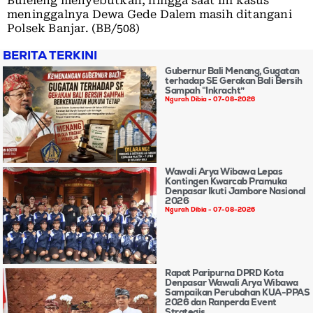
Buleleng menyebutkan, hingga saat ini kasus
meninggalnya Dewa Gede Dalem masih ditangani
Polsek Banjar. (BB/508)
BERITA TERKINI
Gubernur Bali Menang, Gugatan
terhadap SE Gerakan Bali Bersih
Sampah “Inkracht”
Ngurah Dibia
07-08-2026
Wawali Arya Wibawa Lepas
Kontingen Kwarcab Pramuka
Denpasar Ikuti Jambore Nasional
2026
Ngurah Dibia
07-08-2026
Rapat Paripurna DPRD Kota
Denpasar Wawali Arya Wibawa
Sampaikan Perubahan KUA-PPAS
2026 dan Ranperda Event
Strategis