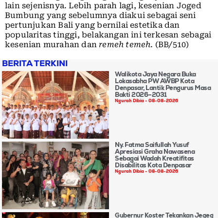
lain sejenisnya. Lebih parah lagi, kesenian Joged
Bumbung yang sebelumnya diakui sebagai seni
pertunjukan Bali yang bernilai estetika dan
popularitas tinggi, belakangan ini terkesan sebagai
kesenian murahan dan
remeh temeh
. (BB/510)
BERITA TERKINI
Walikota Jaya Negara Buka
Lokasabha PW AWBP Kota
Denpasar, Lantik Pengurus Masa
Bakti 2026–2031
Ngurah Dibia
08-08-2026
Ny. Fatma Saifullah Yusuf
Apresiasi Graha Nawasena
Sebagai Wadah Kreatifitas
Disabilitas Kota Denpasar
Ngurah Dibia
08-08-2026
Gubernur Koster Tekankan Jegeg