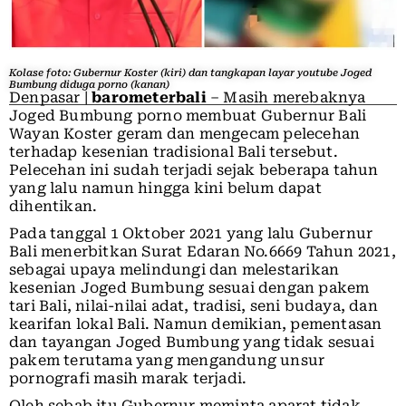
Kolase foto: Gubernur Koster (kiri) dan tangkapan layar youtube Joged
Bumbung diduga porno (kanan)
Denpasar |
barometerbali
– Masih merebaknya
Joged Bumbung porno membuat Gubernur Bali
Wayan Koster geram dan mengecam pelecehan
terhadap kesenian tradisional Bali tersebut.
Pelecehan ini sudah terjadi sejak beberapa tahun
yang lalu namun hingga kini belum dapat
dihentikan.
Pada tanggal 1 Oktober 2021 yang lalu Gubernur
Bali menerbitkan Surat Edaran No.6669 Tahun 2021,
sebagai upaya melindungi dan melestarikan
kesenian Joged Bumbung sesuai dengan pakem
tari Bali, nilai-nilai adat, tradisi, seni budaya, dan
kearifan lokal Bali. Namun demikian, pementasan
dan tayangan Joged Bumbung yang tidak sesuai
pakem terutama yang mengandung unsur
pornografi masih marak terjadi.
Oleh sebab itu Gubernur meminta aparat tidak