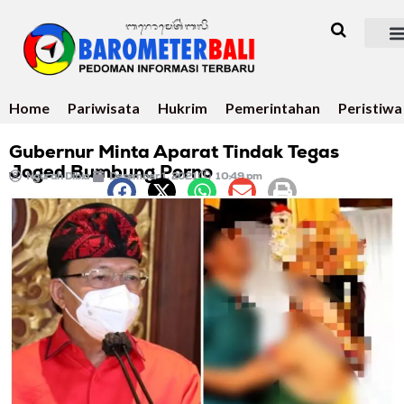
Home
Pariwisata
Hukrim
Pemerintahan
Peristiwa
Gubernur Minta Aparat Tindak Tegas
Joged Bumbung Porno
Ngurah Dibia
Desember 1, 2021
10:49 pm