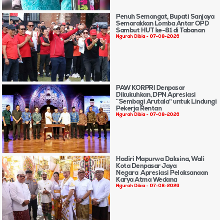
Penuh Semangat, Bupati Sanjaya
Semarakkan Lomba Antar OPD
Sambut HUT ke-81 di Tabanan
Ngurah Dibia
07-08-2026
PAW KORPRI Denpasar
Dikukuhkan, DPN Apresiasi
“Sembagi Arutala” untuk Lindungi
Pekerja Rentan
Ngurah Dibia
07-08-2026
Hadiri Mapurwa Daksina, Wali
Kota Denpasar Jaya
Negara Apresiasi Pelaksanaan
Karya Atma Wedana
Ngurah Dibia
07-08-2026