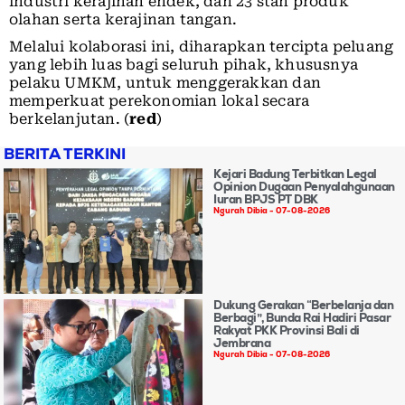
industri kerajinan endek, dan 23 stan produk
olahan serta kerajinan tangan.
Melalui kolaborasi ini, diharapkan tercipta peluang
yang lebih luas bagi seluruh pihak, khususnya
pelaku UMKM, untuk menggerakkan dan
memperkuat perekonomian lokal secara
berkelanjutan. (
red
)
BERITA TERKINI
Kejari Badung Terbitkan Legal
Opinion Dugaan Penyalahgunaan
Iuran BPJS PT DBK
Ngurah Dibia
07-08-2026
Dukung Gerakan “Berbelanja dan
Berbagi”, Bunda Rai Hadiri Pasar
Rakyat PKK Provinsi Bali di
Jembrana
Ngurah Dibia
07-08-2026