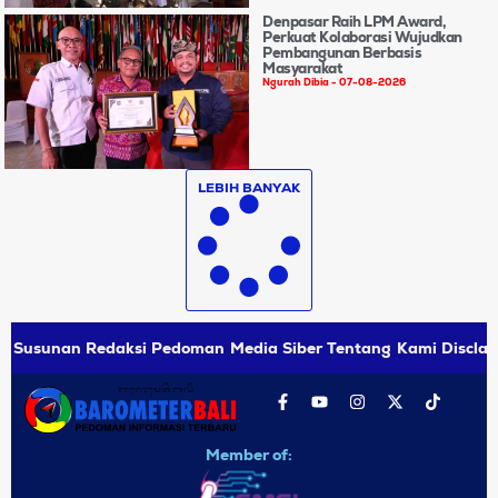
Denpasar Raih LPM Award,
Perkuat Kolaborasi Wujudkan
Pembangunan Berbasis
Masyarakat
Ngurah Dibia
07-08-2026
LEBIH BANYAK
Susunan Redaksi
Pedoman Media Siber
Tentang Kami
Disclai
Member of: