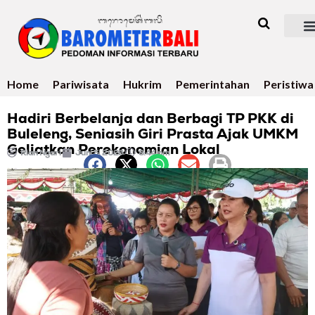
Home
Pariwisata
Hukrim
Pemerintahan
Peristiwa
Hadiri Berbelanja dan Berbagi TP PKK di
Buleleng, Seniasih Giri Prasta Ajak UMKM
Geliatkan Perekonomian Lokal
Rian Ngari
Juni 5, 2026
8:44 pm